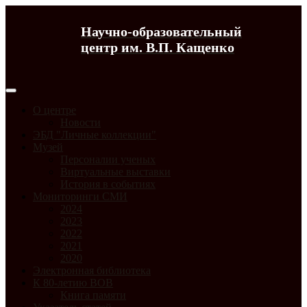
Научно-образовательный
центр им. В.П. Кащенко
О центре
Новости
ЭБД "Личные коллекции"
Музей
Персоналии ученых
Виртуальные выставки
История в событиях
Мониторинги СМИ
2024
2023
2022
2021
2020
Электронная библиотека
К 80-летию ВОВ
Книга памяти