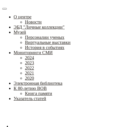
О центре
Новости
ЭБД "Личные коллекции"
Музей
Персоналии ученых
Виртуальные выставки
История в событиях
Мониторинги СМИ
2024
2023
2022
2021
2020
Электронная библиотека
К 80-летию ВОВ
Книга памяти
Указатель статей
Федеральное государственное бюджетное научное учреждение
«Институт коррекционной педагогики»