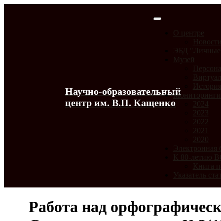
О центре
Новост
ЭБД "Личные
Музей
Персона
Виртуал
История
Научно-образовательный
Мониторинг
центр им. В.П. Кащенко
2024
2023
2022
2021
2020
Электронная 
К 80-летию 
Книга п
Указатель ста
Работа над орфографичес