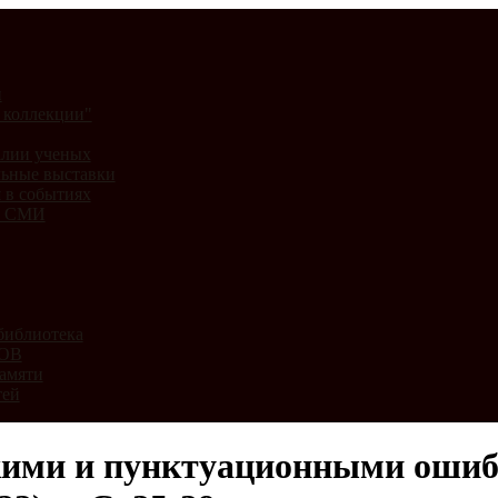
и
 коллекции"
лии ученых
ьные выставки
 в событиях
и СМИ
библиотека
ВОВ
амяти
тей
кими и пунктуационными ошибк