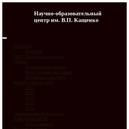
Научно-образовательный
центр им. В.П. Кащенко
О центре
Новости
ЭБД "Личные коллекции"
Музей
Персоналии ученых
Виртуальные выставки
История в событиях
Мониторинги СМИ
2024
2023
2022
2021
2020
Электронная библиотека
К 80-летию ВОВ
Книга памяти