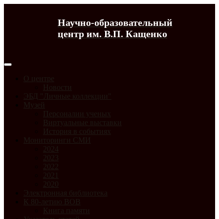
Научно-образовательный
центр им. В.П. Кащенко
О центре
Новости
ЭБД "Личные коллекции"
Музей
Персоналии ученых
Виртуальные выставки
История в событиях
Мониторинги СМИ
2024
2023
2022
2021
2020
Электронная библиотека
К 80-летию ВОВ
Книга памяти