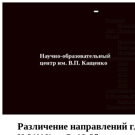
О центре
Новост
ЭБД "Личные
Музей
Персона
Виртуал
История
Научно-образовательный
Мониторинг
центр им. В.П. Кащенко
2024
2023
2022
2021
2020
Электронная 
К 80-летию 
Книга п
Указатель ста
Различение направлений г