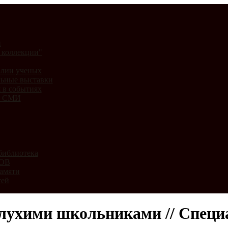
и
 коллекции"
лии ученых
ьные выставки
 в событиях
и СМИ
библиотека
ВОВ
амяти
тей
лухими школьниками // Специа