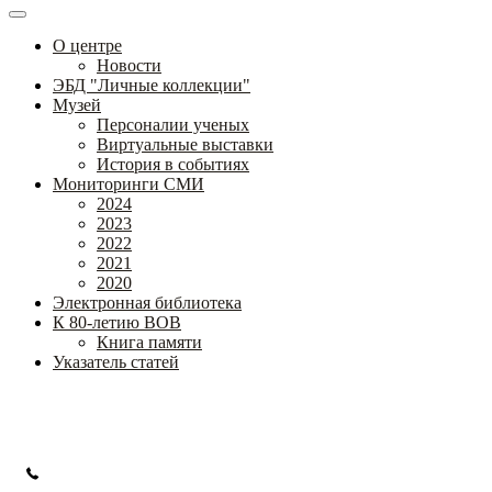
О центре
Новости
ЭБД "Личные коллекции"
Музей
Персоналии ученых
Виртуальные выставки
История в событиях
Мониторинги СМИ
2024
2023
2022
2021
2020
Электронная библиотека
К 80-летию ВОВ
Книга памяти
Указатель статей
Федеральное государственное бюджетное научное учреждение
«Институт коррекционной педагогики»
+7 (499) 245-04-52