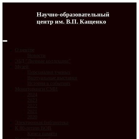
Научно-образовательный
центр им. В.П. Кащенко
О центре
Новости
ЭБД "Личные коллекции"
Музей
Персоналии ученых
Виртуальные выставки
История в событиях
Мониторинги СМИ
2024
2023
2022
2021
2020
Электронная библиотека
К 80-летию ВОВ
Книга памяти