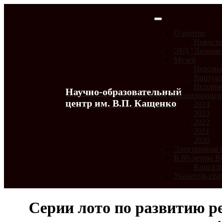
О центре
Новост
ЭБД "Личные
Музей
Персона
Виртуал
История
Научно-образовательный
Мониторинг
центр им. В.П. Кащенко
2024
2023
2022
2021
2020
Электронная 
К 80-летию 
Книга п
Указатель ста
Серии лото по развитию ре