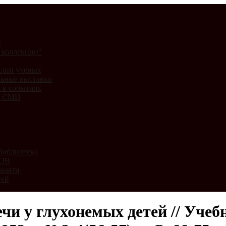
и
 коллекции"
лии ученых
ьные выставки
 в событиях
и СМИ
библиотека
ВОВ
амяти
тей
чи у глухонемых детей // Учеб