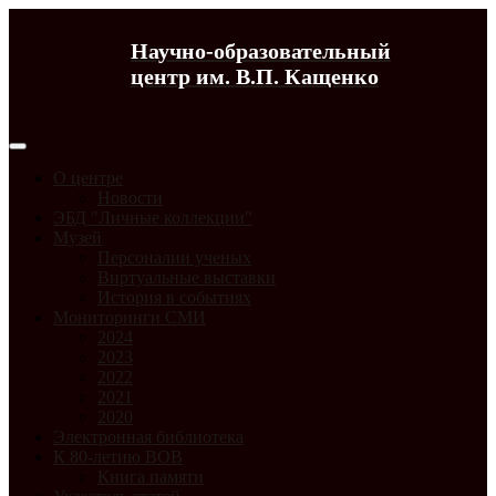
Научно-образовательный
центр им. В.П. Кащенко
О центре
Новости
ЭБД "Личные коллекции"
Музей
Персоналии ученых
Виртуальные выставки
История в событиях
Мониторинги СМИ
2024
2023
2022
2021
2020
Электронная библиотека
К 80-летию ВОВ
Книга памяти