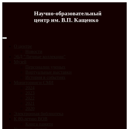
Научно-образовательный
центр им. В.П. Кащенко
О центре
Новости
ЭБД "Личные коллекции"
Музей
Персоналии ученых
Виртуальные выставки
История в событиях
Мониторинги СМИ
2024
2023
2022
2021
2020
Электронная библиотека
К 80-летию ВОВ
Книга памяти