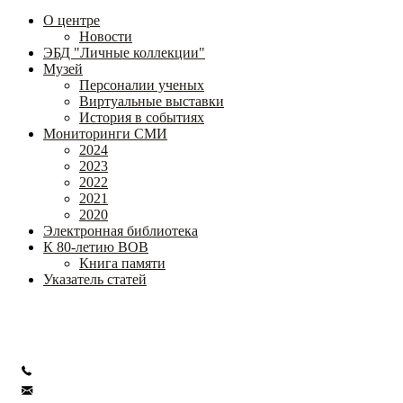
О центре
Новости
ЭБД "Личные коллекции"
Музей
Персоналии ученых
Виртуальные выставки
История в событиях
Мониторинги СМИ
2024
2023
2022
2021
2020
Электронная библиотека
К 80-летию ВОВ
Книга памяти
Указатель статей
Федеральное государственное бюджетное научное учреждение
«Институт коррекционной педагогики»
+7 (499) 245-04-52
info@ikp.email