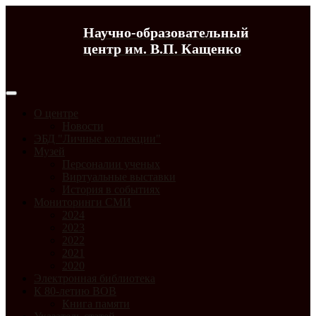
Научно-образовательный
центр им. В.П. Кащенко
О центре
Новости
ЭБД "Личные коллекции"
Музей
Персоналии ученых
Виртуальные выставки
История в событиях
Мониторинги СМИ
2024
2023
2022
2021
2020
Электронная библиотека
К 80-летию ВОВ
Книга памяти