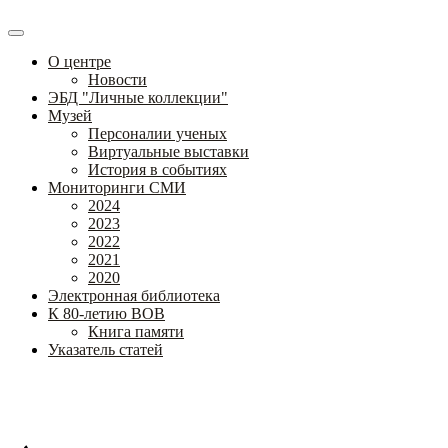
О центре
Новости
ЭБД "Личные коллекции"
Музей
Персоналии ученых
Виртуальные выставки
История в событиях
Мониторинги СМИ
2024
2023
2022
2021
2020
Электронная библиотека
К 80-летию ВОВ
Книга памяти
Указатель статей
Федеральное государственное бюджетное научное учреждение
«Институт коррекционной педагогики»