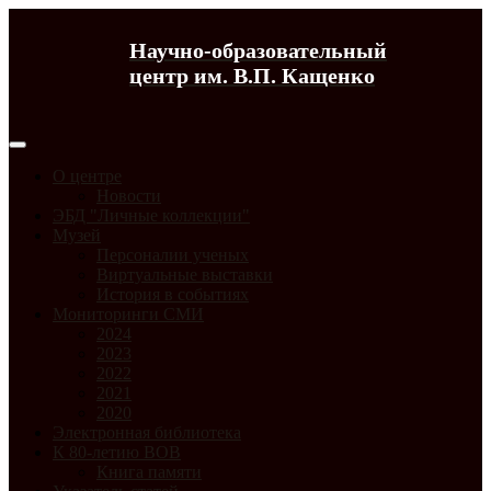
Научно-образовательный
центр им. В.П. Кащенко
О центре
Новости
ЭБД "Личные коллекции"
Музей
Персоналии ученых
Виртуальные выставки
История в событиях
Мониторинги СМИ
2024
2023
2022
2021
2020
Электронная библиотека
К 80-летию ВОВ
Книга памяти