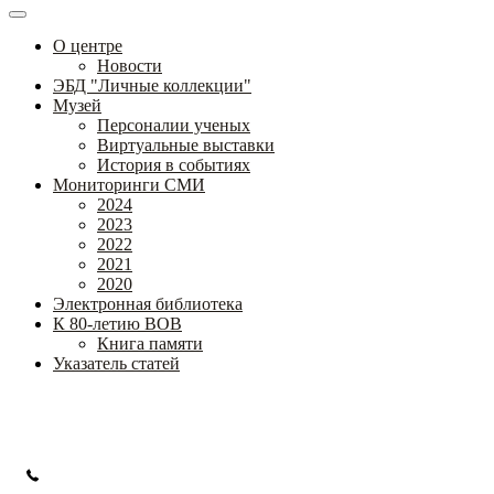
О центре
Новости
ЭБД "Личные коллекции"
Музей
Персоналии ученых
Виртуальные выставки
История в событиях
Мониторинги СМИ
2024
2023
2022
2021
2020
Электронная библиотека
К 80-летию ВОВ
Книга памяти
Указатель статей
Федеральное государственное бюджетное научное учреждение
«Институт коррекционной педагогики»
+7 (499) 245-04-52