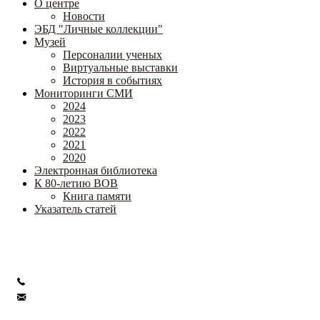
О центре
Новости
ЭБД "Личные коллекции"
Музей
Персоналии ученых
Виртуальные выставки
История в событиях
Мониторинги СМИ
2024
2023
2022
2021
2020
Электронная библиотека
К 80-летию ВОВ
Книга памяти
Указатель статей
Федеральное государственное бюджетное научное учреждение
«Институт коррекционной педагогики»
+7 (499) 245-04-52
info@ikp.email