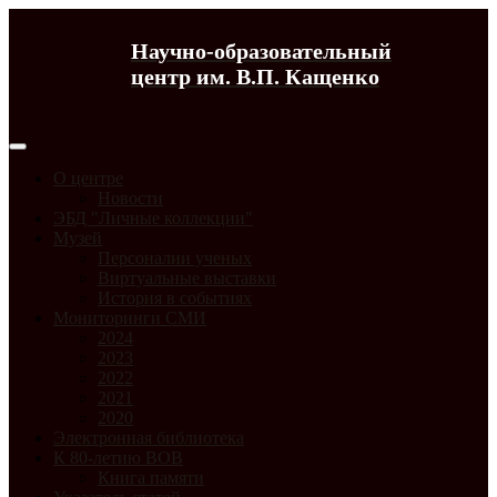
Научно-образовательный
центр им. В.П. Кащенко
О центре
Новости
ЭБД "Личные коллекции"
Музей
Персоналии ученых
Виртуальные выставки
История в событиях
Мониторинги СМИ
2024
2023
2022
2021
2020
Электронная библиотека
К 80-летию ВОВ
Книга памяти