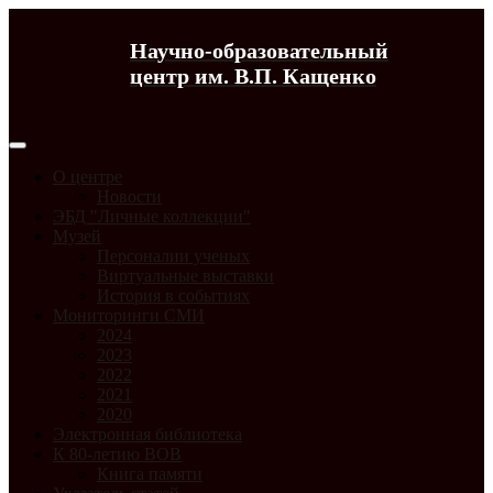
Научно-образовательный
центр им. В.П. Кащенко
О центре
Новости
ЭБД "Личные коллекции"
Музей
Персоналии ученых
Виртуальные выставки
История в событиях
Мониторинги СМИ
2024
2023
2022
2021
2020
Электронная библиотека
К 80-летию ВОВ
Книга памяти