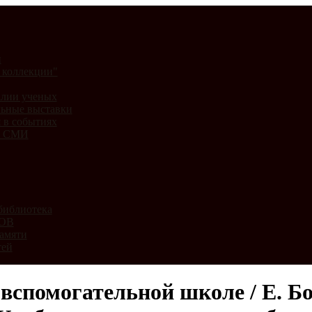
и
 коллекции"
лии ученых
ьные выставки
 в событиях
и СМИ
библиотека
ВОВ
амяти
тей
спомогательной школе / Е. Бот