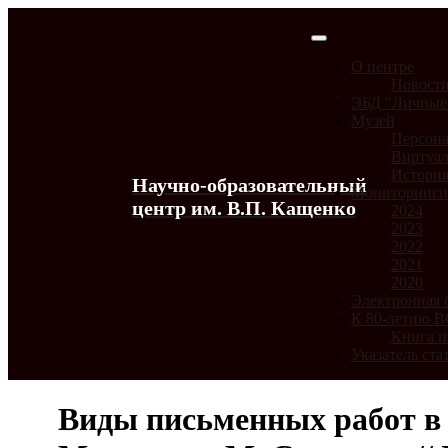
О центре
Новост
ЭБД "Личные
Музей
Персона
Виртуал
История
Научно-образовательный
Мониторинг
центр им. В.П. Кащенко
2024
2023
2022
2021
2020
Электронная 
К 80-летию 
Книга п
Указатель ста
Виды письменных работ в в