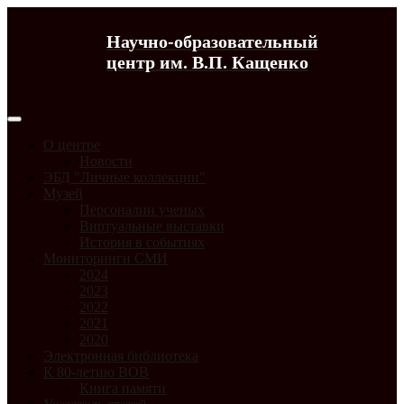
Научно-образовательный
центр им. В.П. Кащенко
О центре
Новости
ЭБД "Личные коллекции"
Музей
Персоналии ученых
Виртуальные выставки
История в событиях
Мониторинги СМИ
2024
2023
2022
2021
2020
Электронная библиотека
К 80-летию ВОВ
Книга памяти