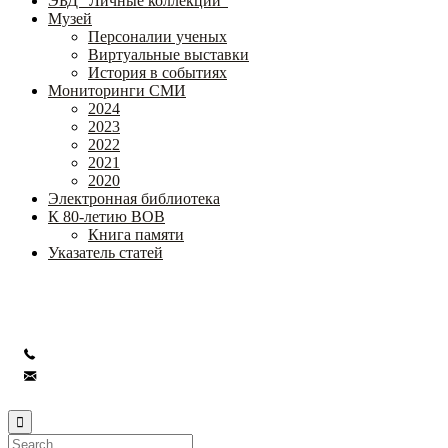
ЭБД "Личные коллекции"
Музей
Персоналии ученых
Виртуальные выставки
История в событиях
Мониторинги СМИ
2024
2023
2022
2021
2020
Электронная библиотека
К 80-летию ВОВ
Книга памяти
Указатель статей
Федеральное государственное бюджетное научное учреждение
«Институт коррекционной педагогики»
+7 (499) 245-04-52
info@ikp.email
