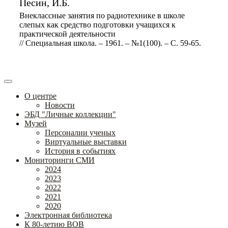
Песин, И.Б.
Внеклассные занятия по радиотехнике в школе
слепых как средство подготовки учащихся к
практической деятельности
// Специальная школа. – 1961. – №1(100). – С. 59-65.
О центре
Новости
ЭБД "Личные коллекции"
Музей
Персоналии ученых
Виртуальные выставки
История в событиях
Мониторинги СМИ
2024
2023
2022
2021
2020
Электронная библиотека
К 80-летию ВОВ