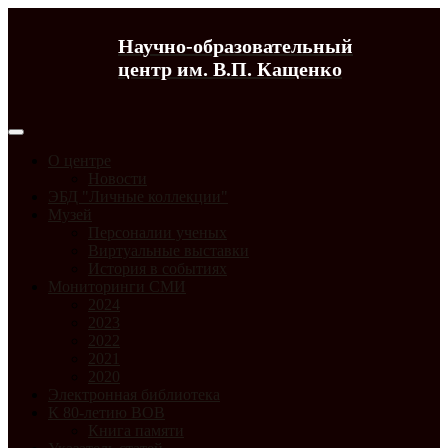
Научно-образовательный
центр им. В.П. Кащенко
О центре
Новости
ЭБД "Личные коллекции"
Музей
Персоналии ученых
Виртуальные выставки
История в событиях
Мониторинги СМИ
2024
2023
2022
2021
2020
Электронная библиотека
К 80-летию ВОВ
Книга памяти