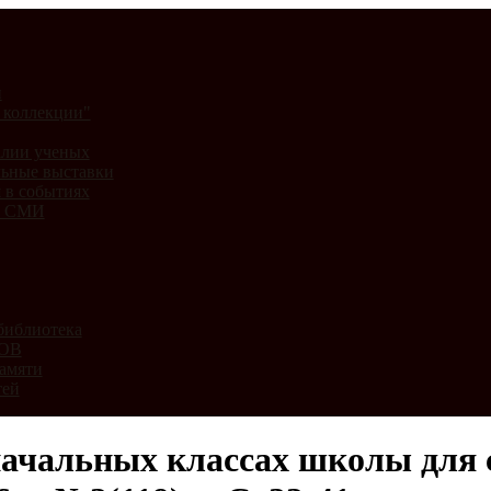
и
 коллекции"
лии ученых
ьные выставки
 в событиях
и СМИ
библиотека
ВОВ
амяти
тей
начальных классах школы для с