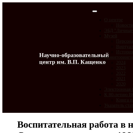
О центре
Новост
ЭБД "Личные
Музей
Персона
Виртуал
История
Научно-образовательный
Мониторинг
центр им. В.П. Кащенко
2024
2023
2022
2021
2020
Электронная 
К 80-летию 
Книга п
Указатель ста
Воспитательная работа в 