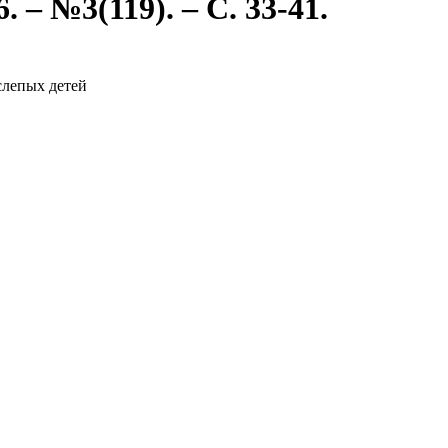
 – №3(119). – С. 33-41.
слепых детей