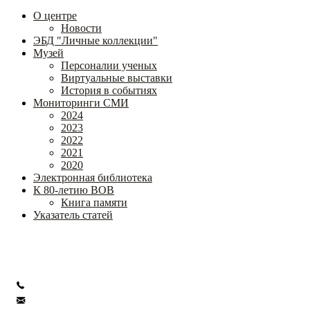
О центре
Новости
ЭБД "Личные коллекции"
Музей
Персоналии ученых
Виртуальные выставки
История в событиях
Мониторинги СМИ
2024
2023
2022
2021
2020
Электронная библиотека
К 80-летию ВОВ
Книга памяти
Указатель статей
Федеральное государственное бюджетное научное учреждение
«Институт коррекционной педагогики»
+7 (499) 245-04-52
info@ikp.email