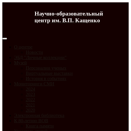
Научно-образовательный
центр им. В.П. Кащенко
О центре
Новости
ЭБД "Личные коллекции"
Музей
Персоналии ученых
Виртуальные выставки
История в событиях
Мониторинги СМИ
2024
2023
2022
2021
2020
Электронная библиотека
К 80-летию ВОВ
Книга памяти