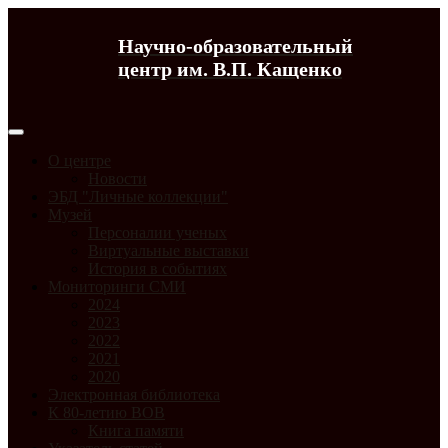
Научно-образовательный
центр им. В.П. Кащенко
О центре
Новости
ЭБД "Личные коллекции"
Музей
Персоналии ученых
Виртуальные выставки
История в событиях
Мониторинги СМИ
2024
2023
2022
2021
2020
Электронная библиотека
К 80-летию ВОВ
Книга памяти