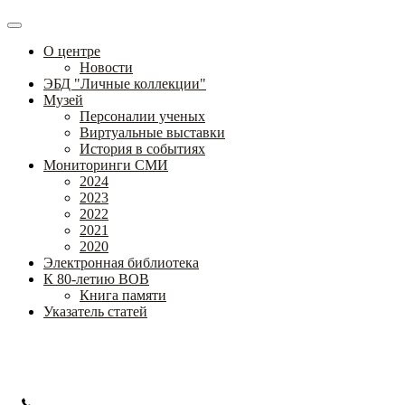
О центре
Новости
ЭБД "Личные коллекции"
Музей
Персоналии ученых
Виртуальные выставки
История в событиях
Мониторинги СМИ
2024
2023
2022
2021
2020
Электронная библиотека
К 80-летию ВОВ
Книга памяти
Указатель статей
Федеральное государственное бюджетное научное учреждение
«Институт коррекционной педагогики»
+7 (499) 245-04-52