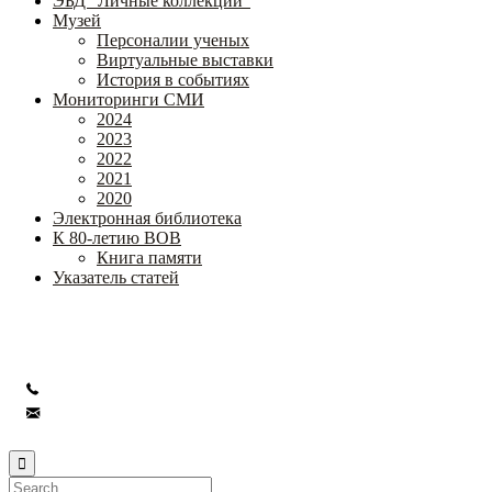
ЭБД "Личные коллекции"
Музей
Персоналии ученых
Виртуальные выставки
История в событиях
Мониторинги СМИ
2024
2023
2022
2021
2020
Электронная библиотека
К 80-летию ВОВ
Книга памяти
Указатель статей
Федеральное государственное бюджетное научное учреждение
«Институт коррекционной педагогики»
+7 (499) 245-04-52
info@ikp.email
