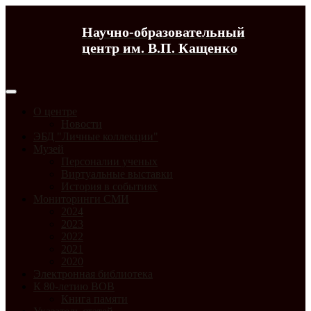
Научно-образовательный
центр им. В.П. Кащенко
О центре
Новости
ЭБД "Личные коллекции"
Музей
Персоналии ученых
Виртуальные выставки
История в событиях
Мониторинги СМИ
2024
2023
2022
2021
2020
Электронная библиотека
К 80-летию ВОВ
Книга памяти