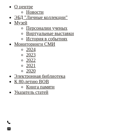
О центре
Новости
ЭБД "Личные коллекции"
Музей
Персоналии ученых
Виртуальные выставки
История в событиях
Мониторинги СМИ
2024
2023
2022
2021
2020
Электронная библиотека
К 80-летию ВОВ
Книга памяти
Указатель статей
Федеральное государственное бюджетное научное учреждение
«Институт коррекционной педагогики»
+7 (499) 245-04-52
info@ikp.email