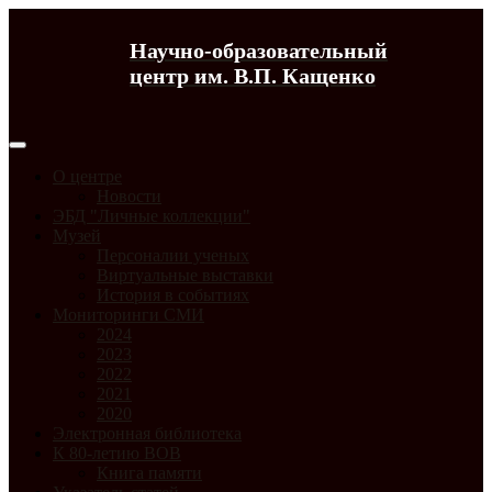
Научно-образовательный
центр им. В.П. Кащенко
О центре
Новости
ЭБД "Личные коллекции"
Музей
Персоналии ученых
Виртуальные выставки
История в событиях
Мониторинги СМИ
2024
2023
2022
2021
2020
Электронная библиотека
К 80-летию ВОВ
Книга памяти