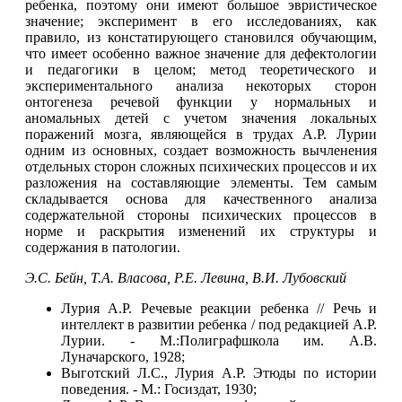
ребенка, поэтому они имеют большое эвристическое
значение; эксперимент в его исследованиях, как
правило, из констатирующего становился обучающим,
что имеет особенно важное значение для дефектологии
и педагогики в целом; метод теоретического и
экспериментального анализа некоторых сторон
онтогенеза речевой функции у нормальных и
аномальных детей с учетом значения локальных
поражений мозга, являющейся в трудах А.Р. Лурии
одним из основных, создает возможность вычленения
отдельных сторон сложных психических процессов и их
разложения на составляющие элементы. Тем самым
складывается основа для качественного анализа
содержательной стороны психических процессов в
норме и раскрытия изменений их структуры и
содержания в патологии.
Э.С. Бейн, Т.А. Власова, Р.Е. Левина, В.И. Лубовский
Лурия А.Р. Речевые реакции ребенка // Речь и
интеллект в развитии ребенка / под редакцией А.Р.
Лурии. - М.:Полиграфшкола им. А.В.
Луначарского, 1928;
Выготский Л.С., Лурия А.Р. Этюды по истории
поведения. - М.: Госиздат, 1930;