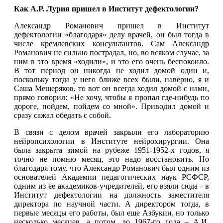
Как А.Р. Лурия пришел в Институт дефектологии?
Александр Романович пришел в Институт
дефектологии «благодаря» делу врачей, он был тогда в
числе кремлевских консультантов. Сам Александр
Романович не сильно пострадал, но, во всяком случае, за
ним в это время «ходили», и это его очень беспокоило.
В тот период он никогда не ходил домой один и,
поскольку тогда у него ближе всех были, наверно, я и
Саша Мещеряков, то вот он всегда ходил домой с нами,
прямо говорил: «Не хочу, чтобы я пропал где-нибудь по
дороге, пойдем, пойдем со мной». Приводил домой и
сразу сажал обедать с собой.
В связи с делом врачей закрыли его лабораторию
нейропсихологии в Институте нейрохирургии. Она
была закрыта зимой на рубеже 1951-1952-х годов, я
точно не помню месяц, это надо восстановить. Но
благодаря тому, что Александр Романович был одним из
основателей Академии педагогических наук РСФСР,
одним из ее академиков-учредителей, его взяли сюда - в
Институт дефектологии на должность заместителя
директора по научной части. А директором тогда, в
первые месяцы его работы, был еще Азбукин, но только
несколько месяцев, а потом, до 1967-го года – А.И.