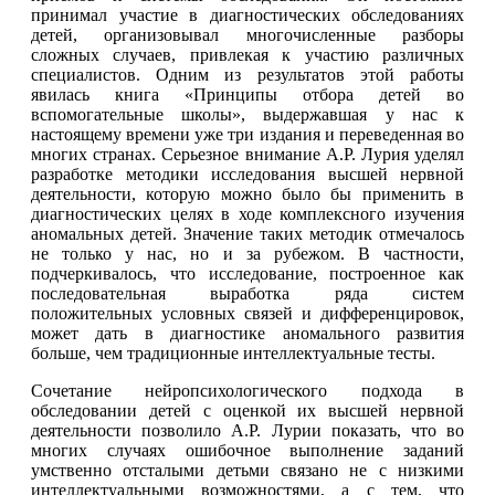
принимал участие в диагностических обследованиях
детей, организовывал многочисленные разборы
сложных случаев, привлекая к участию различных
специалистов. Одним из результатов этой работы
явилась книга «Принципы отбора детей во
вспомогательные школы», выдержавшая у нас к
настоящему времени уже три издания и переведенная во
многих странах. Серьезное внимание А.Р. Лурия уделял
разработке методики исследования высшей нервной
деятельности, которую можно было бы применить в
диагностических целях в ходе комплексного изучения
аномальных детей. Значение таких методик отмечалось
не только у нас, но и за рубежом. В частности,
подчеркивалось, что исследование, построенное как
последовательная выработка ряда систем
положительных условных связей и дифференцировок,
может дать в диагностике аномального развития
больше, чем традиционные интеллектуальные тесты.
Сочетание нейропсихологического подхода в
обследовании детей с оценкой их высшей нервной
деятельности позволило А.Р. Лурии показать, что во
многих случаях ошибочное выполнение заданий
умственно отсталыми детьми связано не с низкими
интеллектуальными возможностями, а с тем, что