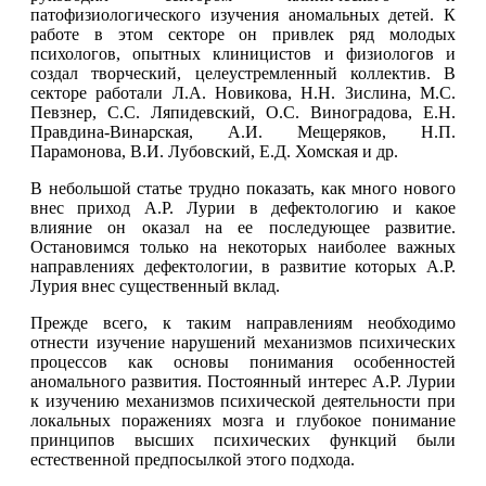
патофизиологического изучения аномальных детей. К
работе в этом секторе он привлек ряд молодых
психологов, опытных клиницистов и физиологов и
создал творческий, целеустремленный коллектив. В
секторе работали Л.А. Новикова, Н.Н. Зислина, М.С.
Певзнер, С.С. Ляпидевский, О.С. Виноградова, Е.Н.
Правдина-Винарская, А.И. Мещеряков, Н.П.
Парамонова, В.И. Лубовский, Е.Д. Хомская и др.
В небольшой статье трудно показать, как много нового
внес приход А.Р. Лурии в дефектологию и какое
влияние он оказал на ее последующее развитие.
Остановимся только на некоторых наиболее важных
направлениях дефектологии, в развитие которых А.Р.
Лурия внес существенный вклад.
Прежде всего, к таким направлениям необходимо
отнести изучение нарушений механизмов психических
процессов как основы понимания особенностей
аномального развития. Постоянный интерес А.Р. Лурии
к изучению механизмов психической деятельности при
локальных поражениях мозга и глубокое понимание
принципов высших психических функций были
естественной предпосылкой этого подхода.