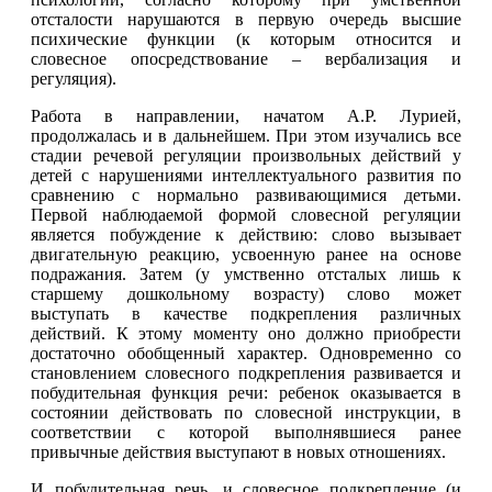
отсталости нарушаются в первую очередь высшие
психические функции (к которым относится и
словесное опосредствование – вербализация и
регуляция).
Работа в направлении, начатом А.Р. Лурией,
продолжалась и в дальнейшем. При этом изучались все
стадии речевой регуляции произвольных действий у
детей с нарушениями интеллектуального развития по
сравнению с нормально развивающимися детьми.
Первой наблюдаемой формой словесной регуляции
является побуждение к действию: слово вызывает
двигательную реакцию, усвоенную ранее на основе
подражания. Затем (у умственно отсталых лишь к
старшему дошкольному возрасту) слово может
выступать в качестве подкрепления различных
действий. К этому моменту оно должно приобрести
достаточно обобщенный характер. Одновременно со
становлением словесного подкрепления развивается и
побудительная функция речи: ребенок оказывается в
состоянии действовать по словесной инструкции, в
соответствии с которой выполнявшиеся ранее
привычные действия выступают в новых отношениях.
И побудительная речь, и словесное подкрепление (и