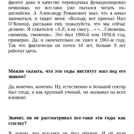
фронте даже в качестве переводчика функционировал
немножко, но все-таки уже пытался читать по-
английски. А Александр Романович знал, что я начал
заниматься, и тащит меня: «Володя, вот приехал Нил
О’Коннор, расскажи ему, пожалуйста, что мы сейчас
делаем». Я схватился: «А.Р., я не смогу…» «…Сможешь,
сможешь, сможешь». Это был 1960-й или 1959-й год,
примерно. Да, и окончательно он ушел в 1961-м году.
Так что фактически он почти 10 лет, больше 9 лет
работал здесь.
Можно сказать, что эти годы институт жил под его
знаком?
Да, конечно, конечно. Ну, естественно и большой сектор
был тогда, и как крупный ученый, он оказывал на всех
влияние.
Значит, он не рассматривал все-таки эти годы как
ссылку?
Я думаю, что все-таки он был обижен. И об этом