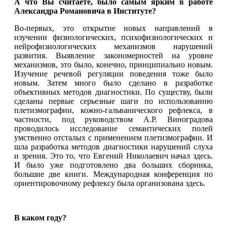
А что Вы считаете, было самым ярким в работе
Александра Романовича в Институте?
Во-первых, это открытие новых направлений в
изучении физиологических, психофизиологических и
нейрофизиологических механизмов нарушений
развития. Выявление закономерностей на уровне
механизмов, это было, конечно, принципиально новым.
Изучение речевой регуляции поведения тоже было
новым. Затем много было сделано в разработке
объективных методов диагностики. По существу, были
сделаны первые серьезные шаги по использованию
плетизмографии, кожно-гальванического рефлекса, в
частности, под руководством А.Р. Виноградова
проводилось исследование семантических полей
умственно отсталых с применением плетизмографии. И
шла разработка методов диагностики нарушений слуха
и зрения. Это то, что Евгений Николаевич начал здесь.
И было уже подготовлено два больших сборника,
большие две книги. Международная конференция по
ориентировочному рефлексу была организована здесь.
В каком году?