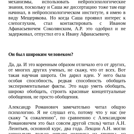
механизмы, использовать нейропсихологические
знания, поскольку и Саша же диссертацию тоже там еще
начинал, в нейропсихологическом институте, я имею в
виду Мещерякова. Но когда Саша проявил интерес к
слепоглухим, стал контактировать с Иваном
Афанасьевичем Соколянским, А.Р. это одобрил и не
задерживал, отпустил его к Ивану Афанасьевичу.
Он был широким человеком?
Да, да. И это коренным образом отличало его от других,
от многих других ученых, не скажу, что от всех. Вот
такая научная широта. Он дарил идеи. У него была
особая способность, редкая способность обобщать
экспериментальные факты. Это надо уметь обобщать,
широко обобщать, строить красивые концептуальные
обобщения, не просто обобщения.
Александр Романович замечательно читал общую
психологию. Я не слушал его, потому что у нас (не
скажу "к сожалению", по сравнению с Александром
Романовичем это был совсем другой стиль) читал А.Н.
Леонтьев, основной курс, два года. Лекции А.Н. могли
записывать только четыре человека из группы, из