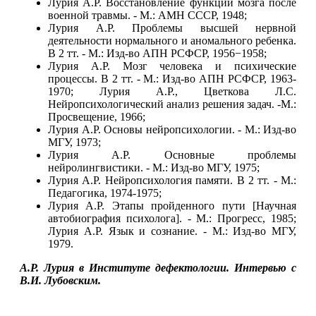
Лурия А.Р. Восстановление функций мозга после
военной травмы. - М.: АМН СССР, 1948;
Лурия А.Р. Проблемы высшей нервной
деятельности нормального и аномального ребенка.
В 2 тт. - М.: Изд-во АПН РСФСР, 1956−1958;
Лурия А.Р. Мозг человека и психические
процессы. В 2 тт. - М.: Изд-во АПН РСФСР, 1963-
1970; Лурия А.Р., Цветкова Л.С.
Нейропсихологический анализ решения задач. -М.:
Просвещение, 1966;
Лурия А.Р. Основы нейропсихологии. - М.: Изд-во
МГУ, 1973;
Лурия А.Р. Основные проблемы
нейролингвистики. - М.: Изд-во МГУ, 1975;
Лурия А.Р. Нейропсихология памяти. В 2 тт. - М.:
Педагогика, 1974-1975;
Лурия А.Р. Этапы пройденного пути [Научная
автобиография психолога]. - М.: Прогресс, 1985;
Лурия А.Р. Язык и сознание. - М.: Изд-во МГУ,
1979.
А.Р. Лурия в Институте дефектологии. Интервью с
В.И. Лубовским.