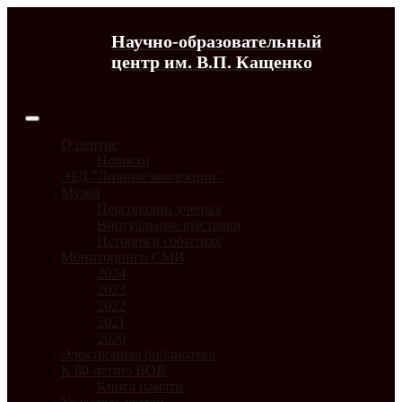
Научно-образовательный
центр им. В.П. Кащенко
О центре
Новости
ЭБД "Личные коллекции"
Музей
Персоналии ученых
Виртуальные выставки
История в событиях
Мониторинги СМИ
2024
2023
2022
2021
2020
Электронная библиотека
К 80-летию ВОВ
Книга памяти