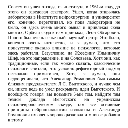
Совсем он ушел отсюда, из института, в 1961-м году, до
этого он заведовал сектором. Ушел, когда открылась
лаборатория в Институте нейрохирургии, и университет
его, конечно, перетягивал, но пока лаборатории не
было, он здесь очень много бывал и привлекал сюда
многих; Орбели сюда к нам приезжал, Леон Обгарович.
Просто был очень серьезный научный центр. Это было,
конечно очень интересно, и я думаю, что его
присутствие оказало влияние на психологов, которые
здесь работали. Безусловно, на Жозефину Ильиничну
Шиф, на это направление, и на Соловьева. Хотя они, как
традиционные, если так можно сказать, классические
психологи считали, что условно-рефлекторный подход
несколько примитивен, Хотя, я думаю, они
недооценивали, что Александр Романович был самым
близким продолжателем Л.С. Выготского, и лучше чем
он, никто ведь не умел раскрывать идеи Выготского. И
вообще-то говоря, вы возьмите 5-ый том, найдите там
тезисы доклада Выготского на украинском
психоневрологическом съезде, там все основные
принципы нейропсихологии изложены и Александр
Романович их очень хорошо развивал и многое добавил
к этому.