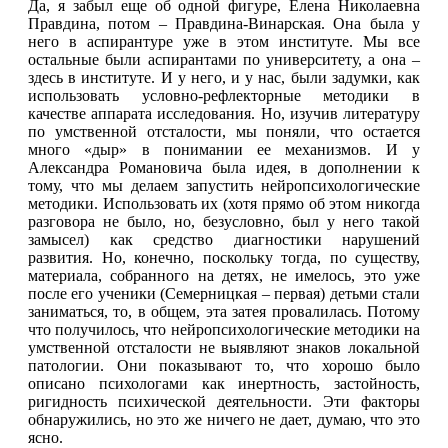
Да, я забыл еще об одной фигуре, Елена Николаевна
Правдина, потом – Правдина-Винарская. Она была у
него в аспирантуре уже в этом институте. Мы все
остальные были аспирантами по университету, а она –
здесь в институте. И у него, и у нас, были задумки, как
использовать условно-рефлекторные методики в
качестве аппарата исследования. Но, изучив литературу
по умственной отсталости, мы поняли, что остается
много «дыр» в понимании ее механизмов. И у
Александра Романовича была идея, в дополнении к
тому, что мы делаем запустить нейропсихологические
методики. Использовать их (хотя прямо об этом никогда
разговора не было, но, безусловно, был у него такой
замысел) как средство диагностики нарушений
развития. Но, конечно, поскольку тогда, по существу,
материала, собранного на детях, не имелось, это уже
после его ученики (Семерницкая – первая) детьми стали
заниматься, то, в общем, эта затея провалилась. Потому
что получилось, что нейропсихологические методики на
умственной отсталости не выявляют знаков локальной
патологии. Они показывают то, что хорошо было
описано психологами как инертность, застойность,
ригидность психической деятельности. Эти факторы
обнаружились, но это же ничего не дает, думаю, что это
ясно.