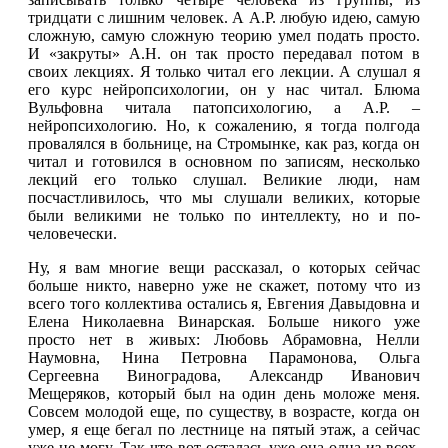
тридцати с лишним человек. А А.Р. любую идею, самую
сложную, самую сложную теорию умел подать просто.
И «закруты» А.Н. он так просто передавал потом в
своих лекциях. Я только читал его лекции. А слушал я
его курс нейропсихологии, он у нас читал. Блюма
Вульфовна читала патопсихологию, а А.Р. –
нейропсихологию. Но, к сожалению, я тогда полгода
провалялся в больнице, на Стромынке, как раз, когда он
читал и готовился в основном по записям, несколько
лекций его только слушал. Великие люди, нам
посчастливилось, что мы слушали великих, которые
были великими не только по интеллекту, но и по-
человечески.
Ну, я вам многие вещи рассказал, о которых сейчас
больше никто, наверно уже не скажет, потому что из
всего того коллектива остались я, Евгения Давыдовна и
Елена Николаевна Винарская. Больше никого уже
просто нет в живых: Любовь Абрамовна, Нелли
Наумовна, Нина Петровна Парамонова, Ольга
Сергеевна Виноградова, Александр Иванович
Мещеряков, который был на один день моложе меня.
Совсем молодой еще, по существу, в возрасте, когда он
умер, я еще бегал по лестнице на пятый этаж, а сейчас
уже не могу. Так что вот осталась уже она одна из всех,