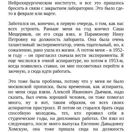
Нейрохирургическом институте, и все это пришлось
бросить в связи с закрытием лаборатории. Это было где-
то в феврале или марте.
Заботился он, конечно, в первую очередь, о том, как нас
всех устроить. Раньше меня на год кончил Саша
Мещеряков, он его сюда взял, и Парамонову Нину
Петровну на должность лаборанта. Она была очень
талантливый экспериментатор, очень тщательный, но, к
сожалению, рано ушла из жизни. А потом меня – в 1952-
м году – он пригласил сначала вести эксперименты. Я
еще числился в очной аспирантуре, но потом в 1953-м,
когда появились ставки, он мне посоветовал перейти в
заочную, а сюда идти работать.
Это тоже была проблема, потому что у меня не было
московской прописки, была временная, как аспиранта,
но меня сюда взяли. Алексей Иванович Дьячков, надо
сказать, был очень хороший человек, он тоже помогал
много, ну и вот, таким образом, он всех своих
аспирантов пристроил. И потом он старался брать сюда
способную молодежь, тех, кто проявил себя в
студенческие годы, на дипломных работах. Он взял из
следующего, после моего выпуска Евгению Давыдовну
Хомскую, она тоже пришла сюда на должность