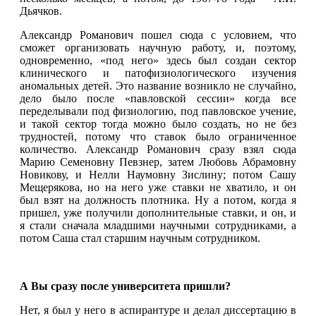
Дьячков.
Александр Романович пошел сюда с условием, что
сможет организовать научную работу, и, поэтому,
одновременно, «под него» здесь был создан сектор
клинического и патофизиологического изучения
аномальных детей. Это название возникло не случайно,
дело было после «павловской сессии» когда все
переделывали под физиологию, под павловское учение,
и такой сектор тогда можно было создать, но не без
трудностей, потому что ставок было ограниченное
количество. Александр Романович сразу взял сюда
Марию Семеновну Певзнер, затем Любовь Абрамовну
Новикову, и Нелли Наумовну Зислину; потом Сашу
Мещерякова, но на него уже ставки не хватило, и он
был взят на должность плотника. Ну а потом, когда я
пришел, уже получили дополнительные ставки, и он, и
я стали сначала младшими научными сотрудниками, а
потом Саша стал старшим научным сотрудником.
А Вы сразу после университета пришли?
Нет, я был у него в аспирантуре и делал диссертацию в