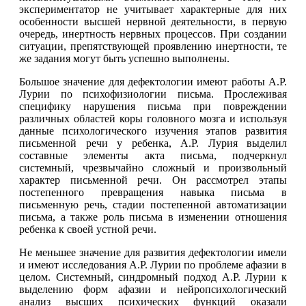
экспериментатор не учитывает характерные для них
особенности высшей нервной деятельности, в первую
очередь, инертность нервных процессов. При создании
ситуации, препятствующей проявлению инертности, те
же задания могут быть успешно выполнены.
Большое значение для дефектологии имеют работы А.Р.
Лурии по психофизиологии письма. Прослеживая
специфику нарушения письма при повреждении
различных областей коры головного мозга и используя
данные психологического изучения этапов развития
письменной речи у ребенка, А.Р. Лурия выделил
составные элементы акта письма, подчеркнул
системный, чрезвычайно сложный и произвольный
характер письменной речи. Он рассмотрел этапы
постепенного превращения навыка письма в
письменную речь, стадии постепенной автоматизации
письма, а также роль письма в изменении отношения
ребенка к своей устной речи.
Не меньшее значение для развития дефектологии имели
и имеют исследования А.Р. Лурии по проблеме афазии в
целом. Системный, синдромный подход А.Р. Лурии к
выделению форм афазии и нейропсихологический
анализ высших психических функций оказали