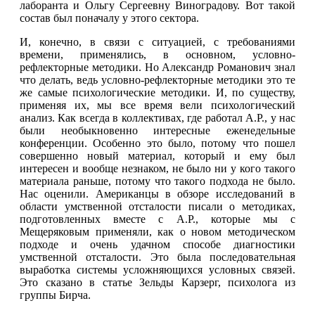
лаборанта и Ольгу Сергеевну Виноградову. Вот такой
состав был поначалу у этого сектора.
И, конечно, в связи с ситуацией, с требованиями
времени, применялись, в основном, условно-
рефлекторные методики. Но Александр Романович знал
что делать, ведь условно-рефлекторные методики это те
же самые психологические методики. И, по существу,
применяя их, мы все время вели психологический
анализ. Как всегда в коллективах, где работал А.Р., у нас
были необыкновенно интересные еженедельные
конференции. Особенно это было, потому что пошел
совершенно новый материал, который и ему был
интересен и вообще незнаком, не было ни у кого такого
материала раньше, потому что такого подхода не было.
Нас оценили. Американцы в обзоре исследований в
области умственной отсталости писали о методиках,
подготовленных вместе с А.Р., которые мы с
Мещеряковым применяли, как о новом методическом
подходе и очень удачном способе диагностики
умственной отсталости. Это была последовательная
выработка системы усложняющихся условных связей.
Это сказано в статье Зельды Карзерг, психолога из
группы Бирча.