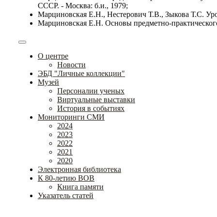
СССР. - Москва: б.и., 1979;
Марциновская Е.Н., Нестерович Т.В., Зыкова Т.С. Ур
Марциновская Е.Н. Основы предметно-практического 
О центре
Новости
ЭБД "Личные коллекции"
Музей
Персоналии ученых
Виртуальные выставки
История в событиях
Мониторинги СМИ
2024
2023
2022
2021
2020
Электронная библиотека
К 80-летию ВОВ
Книга памяти
Указатель статей
Федеральное государственное бюджетное научное учрежде