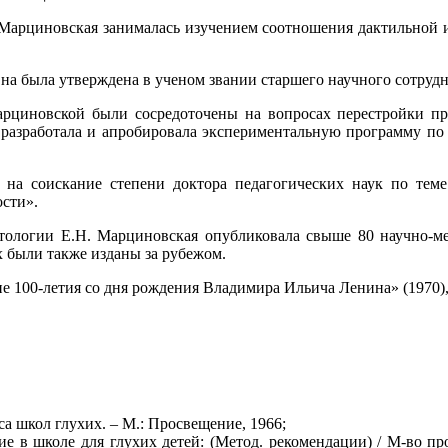
 Марциновская занималась изучением соотношения дактильной и
на была утверждена в ученом звании старшего научного сотрудн
рциновской были сосредоточены на вопросах перестройки пр
разработала и апробировала экспериментальную программу по 
на соискание степени доктора педагогических наук по тем
ости».
тологии Е.Н. Марциновская опубликовала свыше 80 научно-м
х были также изданы за рубежом.
ие 100-летия со дня рождения Владимира Ильича Ленина» (1970
са школ глухих. – М.: Просвещение, 1966;
ие в школе для глухих детей: (Метод. рекомендации) / М-во 