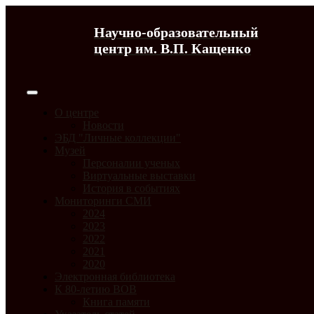
Научно-образовательный
центр им. В.П. Кащенко
О центре
Новости
ЭБД "Личные коллекции"
Музей
Персоналии ученых
Виртуальные выставки
История в событиях
Мониторинги СМИ
2024
2023
2022
2021
2020
Электронная библиотека
К 80-летию ВОВ
Книга памяти