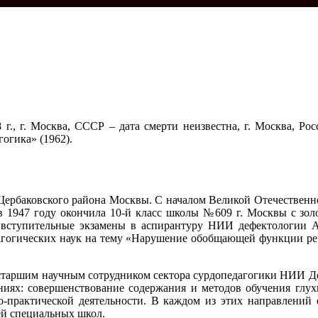
г. Москва, СССР – дата смерти неизвестна, г. Москва, Росс
огика» (1962).
ербаковского района Москвы. С началом Великой Отечественной
в 1947 году окончила 10-й класс школы №609 г. Москвы с зол
а вступительные экзамены в аспирантуру НИИ дефектологии
агогических наук на тему «Нарушение обобщающей функции ре
а старшим научным сотрудником сектора сурдопедагогики НИИ
ниях: совершенствование содержания и методов обучения глух
о-практической деятельности. В каждом из этих направлений
ей специальных школ.