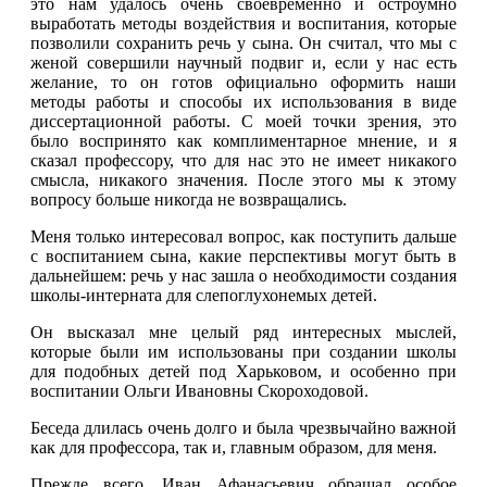
это нам удалось очень своевременно и остроумно
выработать методы воздействия и воспитания, которые
позволили сохранить речь у сына. Он считал, что мы с
женой совершили научный подвиг и, если у нас есть
желание, то он готов официально оформить наши
методы работы и способы их использования в виде
диссертационной работы. С моей точки зрения, это
было воспринято как комплиментарное мнение, и я
сказал профессору, что для нас это не имеет никакого
смысла, никакого значения. После этого мы к этому
вопросу больше никогда не возвращались.
Меня только интересовал вопрос, как поступить дальше
с воспитанием сына, какие перспективы могут быть в
дальнейшем: речь у нас зашла о необходимости создания
школы-интерната для слепоглухонемых детей.
Он высказал мне целый ряд интересных мыслей,
которые были им использованы при создании школы
для подобных детей под Харьковом, и особенно при
воспитании Ольги Ивановны Скороходовой.
Беседа длилась очень долго и была чрезвычайно важной
как для профессора, так и, главным образом, для меня.
Прежде всего, Иван Афанасьевич обращал особое