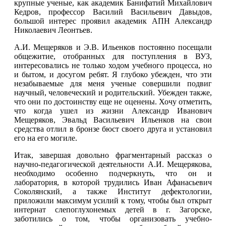
крупные ученые, как академик Банифатий Михайлович
Кедров, профессор Василий Васильевич Давыдов,
большой интерес проявил академик АПН Александр
Николаевич Леонтьев.
А.И. Мещеряков и Э.В. Ильенков постоянно посещали
общежитие, отобранных для поступления в ВУЗ,
интересовались не только ходом учебного процесса, но
и бытом, и досугом ребят. Я глубоко убежден, что эти
незабываемые для меня ученые совершили подвиг
научный, человеческий и родительский. Убежден также,
что они по достоинству еще не оценены. Хочу отметить,
что когда ушел из жизни Александр Иванович
Мещеряков, Эвальд Васильевич Ильенков на свои
средства отлил в бронзе бюст своего друга и установил
его на его могиле.
Итак, завершая довольно фрагментарный рассказ о
научно-педагогической деятельности А.И. Мещерякова,
необходимо особенно подчеркнуть, что он и
лаборатория, в которой трудились Иван Афанасьевич
Соколянский, а также Институт дефектологии,
приложили максимум усилий к тому, чтобы был открыт
интернат слепоглухонемых детей в г. Загорске,
заботились о том, чтобы организовать учебно-