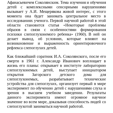
Афанасьевичем Соколянским. Тема изучения и обучения
детей с комплексными сенсорными нарушениями
вызывает у А.И. Мещерякова живой интерес, с этого
момента она будет занимать центральное место в
исследованиях ученого. Первой научной работой в этой
области становится статья «Некоторые проблемы
образов в связи с особенностями формирования
психики слепоглухонемого ребенка» (1960). В ней он
делает вывод, об условиях, которые влияют на
возникновение и выраженность ориентировочного
рефлекса слепоглухих детей.
Как ближайший соратник И.А. Соколянского, после его
смерти в 1961 г. Александр Иванович воплощает в
жизнь его планы: открывает в институте лабораторию
слепоглухонемых детей, выступает инициатором
открытия Загорского детского дома для
слепоглухонемых, разрабатывает технические
устройства для слепоглухих, организует первый в мире
эксперимент по обучению детей с нарушениями слуха и
зрения в высшем учебном заведении. Результаты
данного эксперимента имеют огромное научное
значение во всем мире, доказывая способность людей со
слепоглухотой заниматься научной работой.