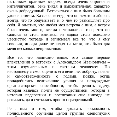
пытливым орлиным взором, всегда очень опрятен и
интеллигентен, речь тихая и выразительная, характер
очень добродушный. Встречаться с ним было большим
удовольствием. Казалось всегда, что он чем-то озабочен,
всегда что-то обдумывает и о чем-то размышляет про
себя. Я заметил, что любая моя встреча с ним, а встреч
было очень много, всегда начиналась с того, что он
садился за стол, вынимал из ящика стола довольно
увесистую тетрадь и записывал все то, что я ему
говорил, иногда даже не глядя на меня, что было для
меня несколько непривычным
Все то, что написано выше, это самые первые
впечатления о встречах с Александром Ивановичем –
этим изумительным и светлым человеком. По
настоящему я смог оценить его величие, доброту, талант
и самоотверженность с годами, позже, когда
понадобились величайшие усилия и незаурядные
организаторские способности, чтобы решить задачу,
которая казалась почти не осуществимой, которая в
истории педагогики и воспитания еще никогда не
решалась, да и считалась просто неразрешимой.
Речь шла о том, чтобы доказать возможность
полноценного обучения целой группы слепоглухих