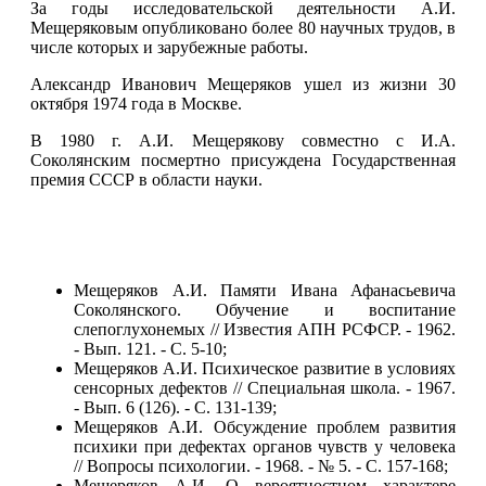
За годы исследовательской деятельности А.И.
Мещеряковым опубликовано более 80 научных трудов, в
числе которых и зарубежные работы.
Александр Иванович Мещеряков ушел из жизни 30
октября 1974 года в Москве.
В 1980 г. А.И. Мещерякову совместно с И.А.
Соколянским посмертно присуждена Государственная
премия СССР в области науки.
Мещеряков А.И. Памяти Ивана Афанасьевича
Соколянского. Обучение и воспитание
слепоглухонемых // Известия АПН РСФСР. - 1962.
- Вып. 121. - С. 5-10;
Мещеряков А.И. Психическое развитие в условиях
сенсорных дефектов // Специальная школа. - 1967.
- Вып. 6 (126). - С. 131-139;
Мещеряков А.И. Обсуждение проблем развития
психики при дефектах органов чувств у человека
// Вопросы психологии. - 1968. - № 5. - С. 157-168;
Мещеряков А.И. О вероятностном характере