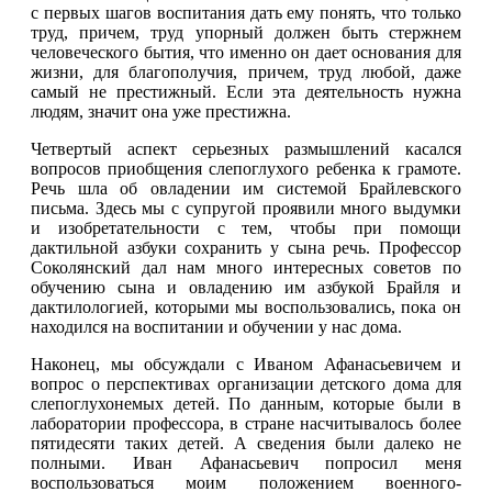
с первых шагов воспитания дать ему понять, что только
труд, причем, труд упорный должен быть стержнем
человеческого бытия, что именно он дает основания для
жизни, для благополучия, причем, труд любой, даже
самый не престижный. Если эта деятельность нужна
людям, значит она уже престижна.
Четвертый аспект серьезных размышлений касался
вопросов приобщения слепоглухого ребенка к грамоте.
Речь шла об овладении им системой Брайлевского
письма. Здесь мы с супругой проявили много выдумки
и изобретательности с тем, чтобы при помощи
дактильной азбуки сохранить у сына речь. Профессор
Соколянский дал нам много интересных советов по
обучению сына и овладению им азбукой Брайля и
дактилологией, которыми мы воспользовались, пока он
находился на воспитании и обучении у нас дома.
Наконец, мы обсуждали с Иваном Афанасьевичем и
вопрос о перспективах организации детского дома для
слепоглухонемых детей. По данным, которые были в
лаборатории профессора, в стране насчитывалось более
пятидесяти таких детей. А сведения были далеко не
полными. Иван Афанасьевич попросил меня
воспользоваться моим положением военного-