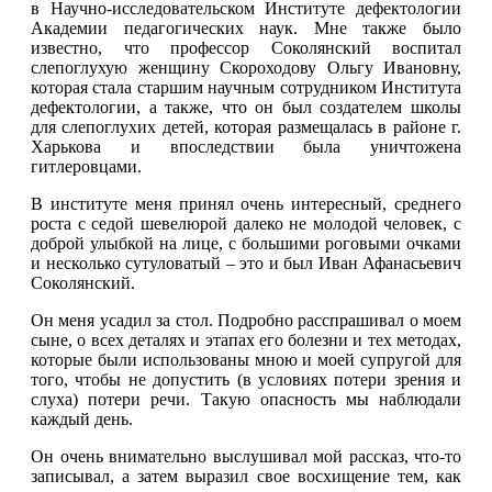
в Научно-исследовательском Институте дефектологии
Академии педагогических наук. Мне также было
известно, что профессор Соколянский воспитал
слепоглухую женщину Скороходову Ольгу Ивановну,
которая стала старшим научным сотрудником Института
дефектологии, а также, что он был создателем школы
для слепоглухих детей, которая размещалась в районе г.
Харькова и впоследствии была уничтожена
гитлеровцами.
В институте меня принял очень интересный, среднего
роста с седой шевелюрой далеко не молодой человек, с
доброй улыбкой на лице, с большими роговыми очками
и несколько сутуловатый – это и был Иван Афанасьевич
Соколянский.
Он меня усадил за стол. Подробно расспрашивал о моем
сыне, о всех деталях и этапах его болезни и тех методах,
которые были использованы мною и моей супругой для
того, чтобы не допустить (в условиях потери зрения и
слуха) потери речи. Такую опасность мы наблюдали
каждый день.
Он очень внимательно выслушивал мой рассказ, что-то
записывал, а затем выразил свое восхищение тем, как