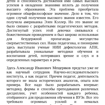
детей и способность достижения ими самых высоких
успехов в овладении знаниями вплоть до получения
высшего образования. Эта проблема приобретала
огромное общефилософское значение. Дело в том, что
один случай получения высокого звания известен. Его
получила американка Элен Кэллер. Но это звание не
было связано с разработками педагогических методов.
Достигнутый успех этой девочки связывался с
божественным провидением и был широко использован
для безудержной пропаганды могущества
сверхъестественных сил. Наша педагогика, и пионерами
здесь выступали ученые НИИ дефектологии АПН,
разрабатывала уникальные методики обучения и
воспитания детей, потерявших зрение и слух и в
определенных параметрах и речь.
Здесь Александр Иванович Мещеряков предстал уже не
как научный сотрудник Научно-исследовательского
института, а как педагог. Причем педагог, деятельность
которого не знала исторических аналогов, опыта или
примера. Все надо было разрабатывать впервые:
методику, формы и способы преподавания различных
дисциплин, учет особенностей каждого ребенка,
отобранного для продолжения обучения в ВУЗе. Все это
требовало огромных усилий и немалых