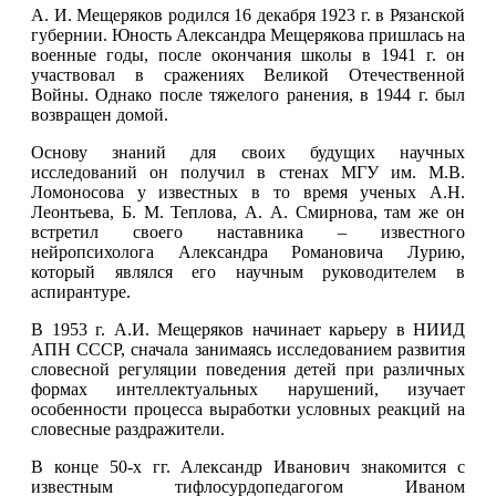
А. И. Мещеряков родился 16 декабря 1923 г. в Рязанской
губернии. Юность Александра Мещерякова пришлась на
военные годы, после окончания школы в 1941 г. он
участвовал в сражениях Великой Отечественной
Войны. Однако после тяжелого ранения, в 1944 г. был
возвращен домой.
Основу знаний для своих будущих научных
исследований он получил в стенах МГУ им. М.В.
Ломоносова у известных в то время ученых А.Н.
Леонтьева, Б. М. Теплова, А. А. Смирнова, там же он
встретил своего наставника – известного
нейропсихолога Александра Романовича Лурию,
который являлся его научным руководителем в
аспирантуре.
В 1953 г. А.И. Мещеряков начинает карьеру в НИИД
АПН СССР, сначала занимаясь исследованием развития
словесной регуляции поведения детей при различных
формах интеллектуальных нарушений, изучает
особенности процесса выработки условных реакций на
словесные раздражители.
В конце 50-х гг. Александр Иванович знакомится с
известным тифлосурдопедагогом Иваном