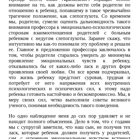
внимание на то, как должны вести себя родители по
отношению к ребенку, попавшему в такое чрезвычайно
трагичное положение, как слепоглухота. Со временем
мы, родители, сумели оценить дальновидность такого
внимания профессора к эмоционально-психологическим
сторонам взаимоотношения родителей с больным
ребенком с недугом слепоглухоты. Заранее скажу, что
интуитивно мы как-то понимали эту проблему и решали
ее. Главное в предложении профессора заключалось в
том, чтобы родители старались умерить до минимума
проявление эмоциональных чувств к ребенку,
отказывались бы от каких-либо ласк и других форм
проявления своей любви. Он все время подчеркивал,
что жизнь ребенку предстоит суровая, трудная и
потребует от него напряжения всех внутренних
психологических и психических сил, к этому надо
ребенка готовить настойчиво и бескомпромиссно. Мы, в
меру своих сил, четко выполняли советы великого
ученого, понимая необходимость такого поведения.
Но одно наблюдение меня до сих пор удивляет и не
находит полного объяснения. Дело в том, что с годами
мы с супругой заметили, что наш сын, не получив тех
ласк, которые ребенок должен получить у родителей,
сам, с огромным эмоциональным чувством встречал