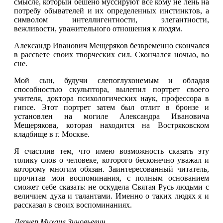
смысле, который бешено муссируют все кому не лень на
потребу обывателей и их определенных инстинктов, а
символом интеллигентности, элегантности,
вежливости, уважительного отношения к людям.
Александр Иванович Мещеряков безвременно скончался
в рассвете своих творческих сил. Скончался ночью, во
сне.
Мой сын, будучи слепоглухонемым и обладая
способностью скульптора, вылепил портрет своего
учителя, доктора психологических наук, профессора в
гипсе. Этот портрет затем был отлит в бронзе и
установлен на могиле Александра Ивановича
Мещерякова, которая находится на Востряковском
кладбище в г. Москве.
Я счастлив тем, что имею возможность сказать эту
толику слов о человеке, которого бесконечно уважал и
которому многим обязан. Заинтересованный читатель,
прочитав мои воспоминания, с полным основанием
сможет себе сказать: не оскудела Святая Русь людьми с
величием духа и талантами. Именно о таких людях я и
рассказал в своих воспоминаниях.
Лернер Михаил Зиновьевич