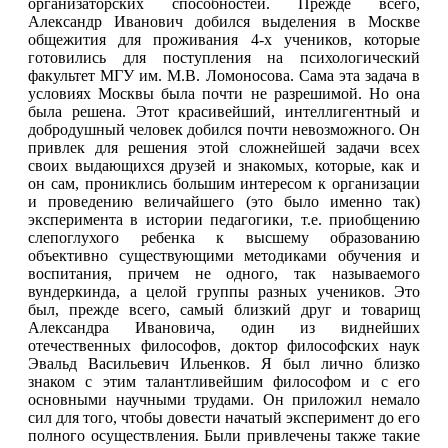
организаторских способностей. Прежде всего,
Александр Иванович добился выделения в Москве
общежития для проживания 4-х учеников, которые
готовились для поступления на психологический
факультет МГУ им. М.В. Ломоносова. Сама эта задача в
условиях Москвы была почти не разрешимой. Но она
была решена. Этот красивейший, интеллигентный и
добродушный человек добился почти невозможного. Он
привлек для решения этой сложнейшей задачи всех
своих выдающихся друзей и знакомых, которые, как и
он сам, прониклись большим интересом к организации
и проведению величайшего (это было именно так)
эксперимента в истории педагогики, т.е. приобщению
слепоглухого ребенка к высшему образованию
объективно существующими методиками обучения и
воспитания, причем не одного, так называемого
вундеркинда, а целой группы разных учеников. Это
был, прежде всего, самый близкий друг и товарищ
Александра Ивановича, один из виднейших
отечественных философов, доктор философских наук
Эвальд Васильевич Ильенков. Я был лично близко
знаком с этим талантливейшим философом и с его
основными научными трудами. Он приложил немало
сил для того, чтобы довести начатый эксперимент до его
полного осуществления. Были привлечены также такие