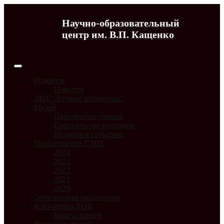
Научно-образовательный
центр им. В.П. Кащенко
О центре
Новости
ЭБД "Личные коллекции"
Музей
Персоналии ученых
Виртуальные выставки
История в событиях
Мониторинги СМИ
2024
2023
2022
2021
2020
Электронная библиотека
К 80-летию ВОВ
Книга памяти