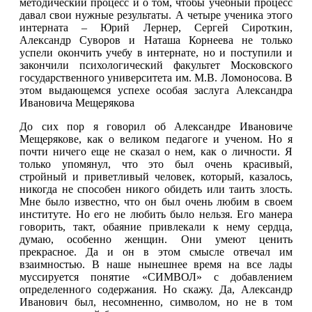
методический процесс и о том, чтобы учебный процесс
давал свои нужные результаты. А четыре ученика этого
интерната – Юрий Лернер, Сергей Сироткин,
Александр Суворов и Наташа Корнеева не только
успели окончить учебу в интернате, но и поступили и
закончили психологический факультет Московского
государственного университета им. М.В. Ломоносова. В
этом выдающемся успехе особая заслуга Александра
Ивановича Мещерякова
До сих пор я говорил об Александре Ивановиче
Мещерякове, как о великом педагоге и ученом. Но я
почти ничего еще не сказал о нем, как о личности. Я
только упомянул, что это был очень красивый,
стройный и приветливый человек, который, казалось,
никогда не способен никого обидеть или таить злость.
Мне было известно, что он был очень любим в своем
институте. Но его не любить было нельзя. Его манера
говорить, такт, обаяние привлекали к нему сердца,
думаю, особенно женщин. Они умеют ценить
прекрасное. Да и он в этом смысле отвечал им
взаимностью. В наше нынешнее время на все лады
муссируется понятие «СИМВОЛ» с добавлением
определенного содержания. Но скажу. Да, Александр
Иванович был, несомненно, символом, но не в том