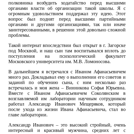
полковника возбудить ходатайство перед высшими
органами власти об организации такой школы. Я с
огромным удовольствием поддержал эту идею. Этот
вопрос был поднят перед высшими партийными
органами и другими организациями, так или иначе
заинтересованными, в решении этой довольно сложной
проблемы.
Такой интернат впоследствии был открыт в г. Загорске
под Москвой, и наш сын там воспитывался вплоть до
поступления на психологический факультет
Московского университета им. М.В. Ломоносова.
В дальнейшем я встречался с Иваном Афанасьевичем
много раз. Докладывал ему о выполнении его советов и
заданий по обучению сына, с ним несколько раз
встречалась и моя жена – Винникова Софья Юрьевна.
Вместе с Иваном Афанасьевичем Соколянским в
возглавляемой им лаборатории научным сотрудником
работал Александр Иванович Мещеряков, который
после ухода из жизни Ивана Афанасьевича, стал во
главе лаборатории.
Александр Иванович – это высокий стройный, очень
интересный и красивый мужчина, средних лет с