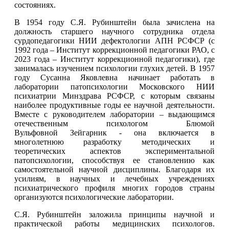
состояниях.
В 1954 году С.Я. Рубинштейн была зачислена на
должность старшего научного сотрудника отдела
сурдопедагогики НИИ дефектологии АПН РСФСР (с
1992 года – Институт коррекционной педагогики РАО, с
2023 года – Институт коррекционной педагогики), где
занималась изучением психологии глухих детей. В 1957
году Сусанна Яковлевна начинает работать в
лаборатории патопсихологии Московского НИИ
психиатрии Минздрава РСФСР, с которым связаны
наиболее продуктивные годы ее научной деятельности.
Вместе с руководителем лаборатории – выдающимся
отечественным психологом Блюмой
Вульфовной Зейгарник - она включается в
многолетнюю разработку методических и
теоретических аспектов экспериментальной
патопсихологии, способствуя ее становлению как
самостоятельной научной дисциплины. Благодаря их
усилиям, в научных и лечебных учреждениях
психиатрического профиля многих городов страны
организуются психологические лаборатории.
С.Я. Рубинштейн заложила принципы научной и
практической работы медицинских психологов.