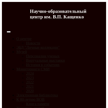
Научно-образовательный
центр им. В.П. Кащенко
О центре
Новости
ЭБД "Личные коллекции"
Музей
Персоналии ученых
Виртуальные выставки
История в событиях
Мониторинги СМИ
2024
2023
2022
2021
2020
Электронная библиотека
К 80-летию ВОВ
Книга памяти