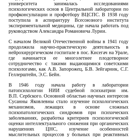
университета занималась исследованиями
психологических основ в Центральной лаборатории по
профконсультации и профотбору ВЦСПС. В 1938 году
поступила в аспирантуру Всесоюзного института
экспериментальной медицины, где начала работать под
руководством Александра Романовича Лурии.
С началом Великой Отечественной войны в 1941 году
продолжила научно-практическую деятельность в
нейрохирургическом госпитале в пос. Кисегач на Урале,
где начинается ее многолетнее плодотворное
сотрудничество с такими выдающимися советскими
психологами, как А.В. Запорожец, Б.В. Зейгарник, С.Г.
Геллерштейн, Э.С. Бейн.
В 1946 году начала работу в лаборатории
патопсихологии НИИ судебной психиатрии им.
В.П. Сербского. Основной областью научных интересов
Сусанны Яковлевны стало изучение психологических
механизмов, лежащих в основе сложных
психопатологических синдромов при психических
заболеваниях, разработка критериев психологической
оценки интеллектуального снижения при органических
нарушениях ЦНС, изучение особенностей
мыслительных процессов у больных при реактивных