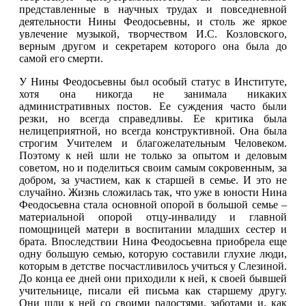
представленные в научных трудах и повседневной
деятельности Нины Феодосьевны, и столь же яркое
увлечение музыкой, творчеством И.С. Козловского,
верным другом и секретарем которого она была до
самой его смерти.
У Нины Феодосьевны был особый статус в Институте,
хотя она никогда не занимала никаких
административных постов. Ее суждения часто были
резки, но всегда справедливы. Ее критика была
нелицеприятной, но всегда конструктивной. Она была
строгим Учителем и благожелательным Человеком.
Поэтому к ней шли не только за опытом и деловым
советом, но и поделиться своим самым сокровенным, за
добром, за участием, как к старшей в семье. И это не
случайно. Жизнь сложилась так, что уже в юности Нина
Феодосьевна стала основной опорой в большой семье –
материальной опорой отцу-инвалиду и главной
помощницей матери в воспитании младших сестер и
брата. Впоследствии Нина Феодосьевна приобрела еще
одну большую семью, которую составили глухие люди,
которым в детстве посчастливилось учиться у Слезиной.
До конца ее дней они приходили к ней, к своей бывшей
учительнице, писали ей письма как старшему другу.
Они шли к ней со своими радостями, заботами и, как