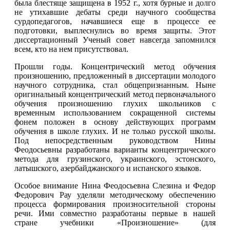
была блестяще защищена в 1952 г., хотя бурные и долго
не утихавшие дебаты среди научного сообщества
сурдопедагогов, начавшиеся еще в процессе ее
подготовки, выплеснулись во время защиты. Этот
диссертационный Ученый совет навсегда запомнился
всем, кто на нем присутствовал.
Прошли годы. Концентрический метод обучения
произношению, предложенный в диссертации молодого
научного сотрудника, стал общепризнанным. Ныне
оригинальный концентрический метод первоначального
обучения произношению глухих школьников с
временным использованием сокращенной системы
фонем положен в основу действующих программ
обучения в школе глухих. И не только русской школы.
Под непосредственным руководством Нины
Феодосьевны разработаны варианты концентрического
метода для грузинского, украинского, эстонского,
латышского, азербайджанского и испанского языков.
Особое внимание Нина Феодосьевна Слезина и Федор
Федорович Рау уделяли методическому обеспечению
процесса формирования произносительной стороны
речи. Ими совместно разработаны первые в нашей
стране учебники «Произношение» (для