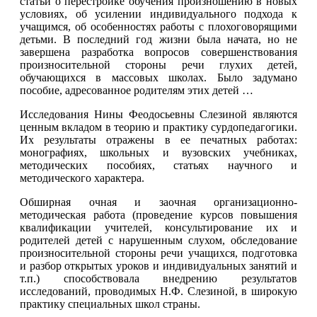
статьи о перестройке обучения произношению в новых
условиях, об усилении индивидуального подхода к
учащимся, об особенностях работы с плохоговорящими
детьми. В последний год жизни была начата, но не
завершена разработка вопросов совершенствования
произносительной стороны речи глухих детей,
обучающихся в массовых школах. Было задумано
пособие, адресованное родителям этих детей …
Исследования Нины Феодосьевны Слезиной являются
ценным вкладом в теорию и практику сурдопедагогики.
Их результаты отражены в ее печатных работах:
монографиях, школьных и вузовских учебниках,
методических пособиях, статьях научного и
методического характера.
Обширная очная и заочная организационно-
методическая работа (проведение курсов повышения
квалификации учителей, консультирование их и
родителей детей с нарушенным слухом, обследование
произносительной стороны речи учащихся, подготовка
и разбор открытых уроков и индивидуальных занятий и
т.п.) способствовала внедрению результатов
исследований, проводимых Н.Ф. Слезиной, в широкую
практику специальных школ страны.