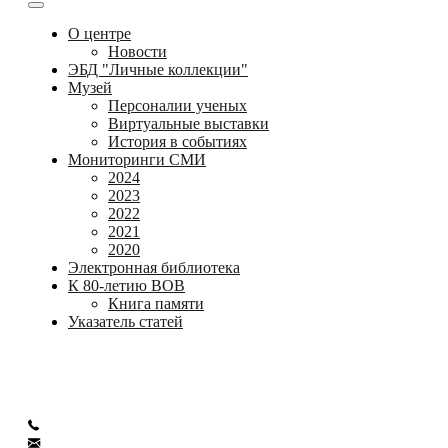
О центре
Новости
ЭБД "Личные коллекции"
Музей
Персоналии ученых
Виртуальные выставки
История в событиях
Мониторинги СМИ
2024
2023
2022
2021
2020
Электронная библиотека
К 80-летию ВОВ
Книга памяти
Указатель статей
Федеральное государственное бюджетное научное
учреждение
«Институт коррекционной педагогики»
+7 (499) 245-04-52
info@ikp.email