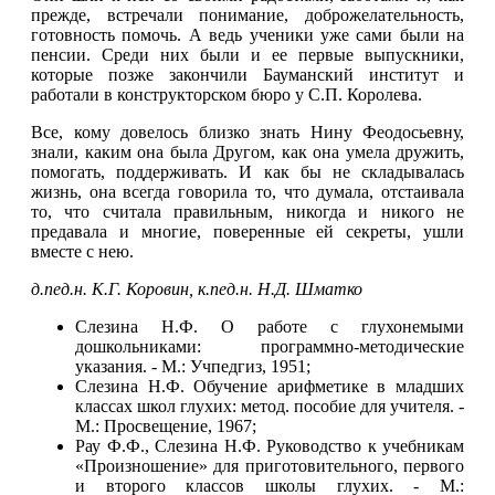
прежде, встречали понимание, доброжелательность,
готовность помочь. А ведь ученики уже сами были на
пенсии. Среди них были и ее первые выпускники,
которые позже закончили Бауманский институт и
работали в конструкторском бюро у С.П. Королева.
Все, кому довелось близко знать Нину Феодосьевну,
знали, каким она была Другом, как она умела дружить,
помогать, поддерживать. И как бы не складывалась
жизнь, она всегда говорила то, что думала, отстаивала
то, что считала правильным, никогда и никого не
предавала и многие, поверенные ей секреты, ушли
вместе с нею.
д.пед.н
. К.Г. Коровин,
к.пед.н
. Н.Д.
Шматко
Слезина Н.Ф. О работе с глухонемыми
дошкольниками: программно-методические
указания. - М.: Учпедгиз, 1951;
Слезина Н.Ф. Обучение арифметике в младших
классах школ глухих: метод. пособие для учителя. -
М.: Просвещение, 1967;
Рау Ф.Ф., Слезина Н.Ф. Руководство к учебникам
«Произношение» для приготовительного, первого
и второго классов школы глухих. - М.: