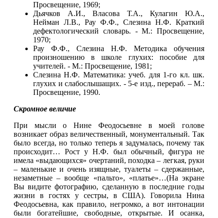
Просвещение, 1969;
Дьячков А.И., Власова Т.А., Кулагин Ю.А.,
Нейман Л.В., Рау Ф.Ф., Слезина Н.Ф. Краткий
дефектологический словарь. - М.: Просвещение,
1970;
Рау Ф.Ф., Слезина Н.Ф. Методика обучения
произношению в школе глухих: пособие для
учителей. - М.: Просвещение, 1981;
Слезина Н.Ф. Математика: учеб. для 1-го кл. шк.
глухих и слабослышащих. - 5-е изд., перераб. – М.:
Просвещение, 1990.
Скромное величие
При мысли о Нине Феодосьевне в моей голове
возникает образ величественный, монументальный. Так
было всегда, но только теперь я задумалась, почему так
происходит… Рост у Н.Ф. был обычный, фигура не
имела «выдающихся» очертаний, походка – легкая, руки
– маленькие и очень изящные, туалеты – сдержанные,
незаметные – вообще «пальто», «платье»…(На экране
Вы видите фотографию, сделанную в последние годы
жизни в гостях у сестры, в США). Говорила Нина
Феодосьевна, как правило, негромко, а вот интонации
были богатейшие, свободные, открытые. И осанка,