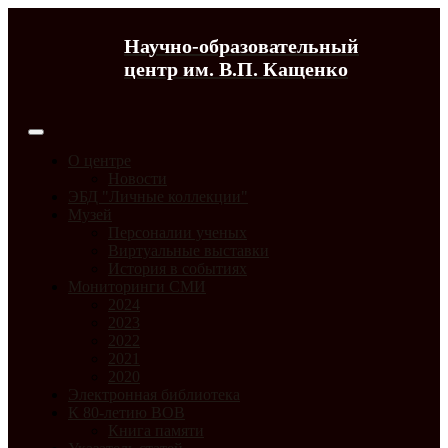
Научно-образовательный
центр им. В.П. Кащенко
О центре
Новости
ЭБД "Личные коллекции"
Музей
Персоналии ученых
Виртуальные выставки
История в событиях
Мониторинги СМИ
2024
2023
2022
2021
2020
Электронная библиотека
К 80-летию ВОВ
Книга памяти