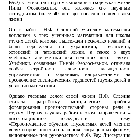
РАО). С этим институтом связана вся творческая жизнь
Нины Феодосьевны, она являлась его научным
сотрудником более 40 лет, до последнего дня своей
жизни.
Опыт работы Н.Ф. Слезиной учителем математики
воплощен в трех учебниках математики для школы
глухих детей, которые выдержали несколько изданий и
были переведены на украинский, грузинский,
эстонский и латышский языки, а также в двух
учебниках арифметики для вечерних школ глухих.
Учебники, созданные Ниной Феодосьевной, отличала
особая стройность, логичность, насыщенность
упражнениями и заданиями, направленными на
преодоление специфических трудностей глухих детей в
усвоении математики.
Однако главным делом своей жизни Н.Ф. Слезина
считала разработку методических проблем
формирования произносительной стороны речи у
глухих. Первая научная работа в этом направлении –
диссертационное исследование на тему
«Первоначальное обучение глухонемых детей чтению
вслух и произношению на основе сокращенных фонем»,
выполненное под руководством Ф.Ф. Рау. Диссертация