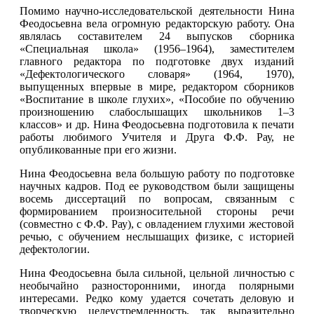
Помимо научно-исследовательской деятельности Нина
Феодосьевна вела огромную редакторскую работу. Она
являлась составителем 24 выпусков сборника
«Специальная школа» (1956–1964), заместителем
главного редактора по подготовке двух изданий
«Дефектологического словаря» (1964, 1970),
выпущенных впервые в мире, редактором сборников
«Воспитание в школе глухих», «Пособие по обучению
произношению слабослышащих школьников 1–3
классов» и др. Нина Феодосьевна подготовила к печати
работы любимого Учителя и Друга Ф.Ф. Рау, не
опубликованные при его жизни.
Нина Феодосьевна вела большую работу по подготовке
научных кадров. Под ее руководством были защищены
восемь диссертаций по вопросам, связанным с
формированием произносительной стороны речи
(совместно с Ф.Ф. Рау), с овладением глухими жестовой
речью, с обучением неслышащих физике, с историей
дефектологии.
Нина Феодосьевна была сильной, цельной личностью с
необычайно разносторонними, иногда полярными
интересами. Редко кому удается сочетать деловую и
творческую целеустремленность, так выразительно