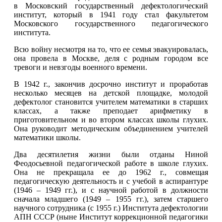
в Московский государственный дефектологический
институт, который в 1941 году стал факультетом
Московского государственного педагогического
института.
Всю войну несмотря на то, что ее семья эвакуировалась,
она провела в Москве, деля с родным городом все
тревоги и невзгоды военного времени.
В 1942 г., закончив досрочно институт и проработав
несколько месяцев на детской площадке, молодой
дефектолог становится учителем математики в старших
классах, а также преподает арифметику в
приготовительном и во втором классах школы глухих.
Она руководит методическим объединением учителей
математики школы.
Два десятилетия жизни были отданы Ниной
Феодосьевной педагогической работе в школе глухих.
Она не прекращала ее до 1962 г., совмещая
педагогическую деятельность и с учебой в аспирантуре
(1946 – 1949 гг.), и с научной работой в должности
сначала младшего (1949 – 1955 гг.), затем старшего
научного сотрудника (с 1955 г.) Института дефектологии
АПН СССР (ныне Институт коррекционной педагогики