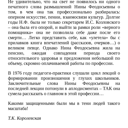
Не удивительно, что на свет не появилось ни одного
печатного слова размышлений Нины Феодосьевны о
том, в чем она так профессионально разбиралась:
оперном искусстве, пении, взаимосвязи культур. Долгие
годы Н.Ф. была не только секретарем И.С. Козловского
– она была его опорой, и выйти за рамки роли «верного
помощника» она не позволила себе даже после его
смерти… Легко представить себе, как «улетела» бы с
прилавков книга впечатлений (рассказов, очерков…) о
великом певце. Однако Нина Феодосьевна жила на
пенсию, ожидая совпадения периода своего
относительного здоровья и предложения небольшой по
объему, скромно оплачиваемой работы по профессии.
В 1976 году педагоги-практики слушали цикл лекций о
формировании произношения у глухих школьников.
Заключительные слова Нины Феодосьевны на
последней лекции потонули в аплодисментах – ТАК она
сумела рассказать о главном в этой профессии…
Какими защищенными были мы в тени людей такого
масштаба!
Т.К. Королевская