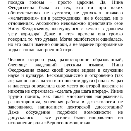
посадка головы – просто царские. Да, Нина
Феодосьевна была из тех, кто ни при каких
обстоятельствах не суетился, не допускал никакого
«мельтешения» ни в рассуждениях, ни в беседах, ни в
отношениях. Абсолютно невозможно представить себе
Нину Феодосьевну, шепчущуюся с кем-то в дальнем
углу коридора! Даже в «те» времена она громко
говорила то, что думала. Могла ошибаться и ошибалась,
но это были именно ошибки, а не заранее продуманные
ходы в тонко выстроенной игре.
Человек острого ума, разносторонне образованный,
блестяще владевший русским языком, Нина
Феодосьевна смысл своей жизни видела в служении
науке и культуре. Бескомпромиссно и откровенно (так
же, как она делала это в отношении других) она сама раз
и навсегда определила свое место во второй шеренге и
никогда не стремилась «сделать два шага вперед». Иначе
трудно понять, как такая многолетняя напряженная,
разносторонняя, успешная работа в дефектологии не
завершилась написанием докторской диссертации?
Даже обсуждение подобной возможности не
допускалось – все усилия были направлены на
исполнение роли «Верного помощника».