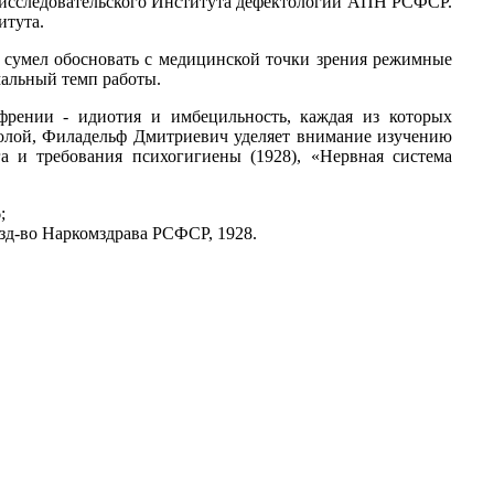
о-исследовательского Института дефектологии АПН РСФСР.
итута.
 сумел обосновать с медицинской точки зрения режимные
альный темп работы.
френии - идиотия и имбецильность, каждая из которых
колой, Филадельф Дмитриевич уделяет внимание изучению
га и требования психогигиены (1928), «Нервная система
;
изд-во Наркомздрава РСФСР, 1928.