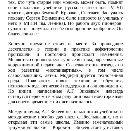
тех, кто чуть старше или моложе, может быть, помнят
свои школьные учебники русского языка для IV–VII
классов, авторы Земский, Крючков, Светлаев. Заслужить
похвалу Сергея Ефимовича было непросто (я училась у
него в МГПИ им. Ленина). Но работа двух пионеров-
сурдистов получила его безоговорочное одобрение. Он
благословил ее.
Конечно, время не стоит на месте. За прошедшие
десятилетия в теории и практике дефектологии
произошли и постоянно происходят изменения.
Меняются социально-культурные вызовы, адресованные
коррекционной педагогике. Созревают иные взгляды на
ход развития «нестандартных», в том числе
слабослышащих, детей. Модифицируется техногенная
среда. Появляются новые технологии обучения,
психолого-педагогической поддержки и сопровождения.
Но книги, написанные А.Г. Зикеевым, навсегда
останутся первыми в этом ряду: они были новаторскими
для своего времени, с них все начиналось.
Между прочим, А.Г. Зикеев не только писал учебники и
методические пособия для школ слабослышащих, но и
открывал эти самые школы. Именно замечательный
триумвират Боскис – Коровин – Зикеев стоит у истоков