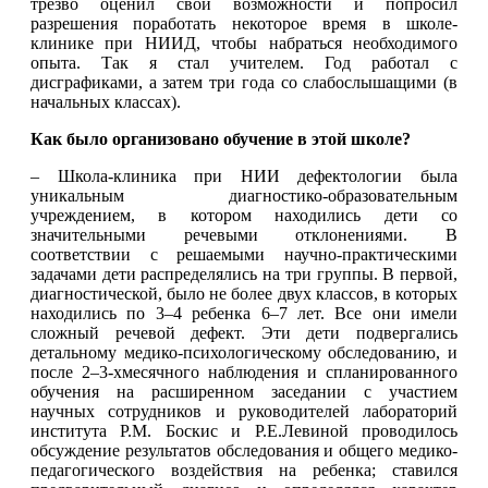
трезво оценил свои возможности и попросил
разрешения поработать некоторое время в школе-
клинике при НИИД, чтобы набраться необходимого
опыта. Так я стал учителем. Год работал с
дисграфиками, а затем три года со слабослышащими (в
начальных классах).
Как было организовано обучение в этой школе?
– Школа-клиника при НИИ дефектологии была
уникальным диагностико-образовательным
учреждением, в котором находились дети со
значительными речевыми отклонениями. В
соответствии с решаемыми научно-практическими
задачами дети распределялись на три группы. В первой,
диагностической, было не более двух классов, в которых
находились по 3–4 ребенка 6–7 лет. Все они имели
сложный речевой дефект. Эти дети подвергались
детальному медико-психологическому обследованию, и
после 2–3-хмесячного наблюдения и спланированного
обучения на расширенном заседании с участием
научных сотрудников и руководителей лабораторий
института Р.М. Боскис и Р.Е.Левиной проводилось
обсуждение результатов обследования и общего медико-
педагогического воздействия на ребенка; ставился