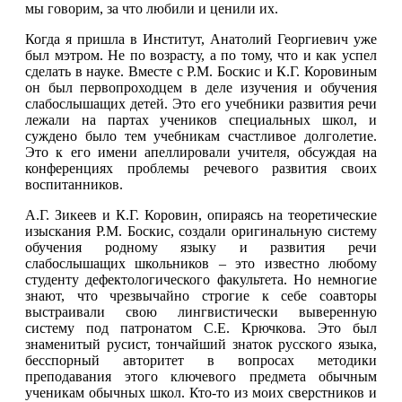
мы говорим, за что любили и ценили их.
Когда я пришла в Институт, Анатолий Георгиевич уже
был мэтром. Не по возрасту, а по тому, что и как успел
сделать в науке. Вместе с Р.М. Боскис и К.Г. Коровиным
он был первопроходцем в деле изучения и обучения
слабослышащих детей. Это его учебники развития речи
лежали на партах учеников специальных школ, и
суждено было тем учебникам счастливое долголетие.
Это к его имени апеллировали учителя, обсуждая на
конференциях проблемы речевого развития своих
воспитанников.
А.Г. Зикеев и К.Г. Коровин, опираясь на теоретические
изыскания Р.М. Боскис, создали оригинальную систему
обучения родному языку и развития речи
слабослышащих школьников – это известно любому
студенту дефектологического факультета. Но немногие
знают, что чрезвычайно строгие к себе соавторы
выстраивали свою лингвистически выверенную
систему под патронатом С.Е. Крючкова. Это был
знаменитый русист, тончайший знаток русского языка,
бесспорный авторитет в вопросах методики
преподавания этого ключевого предмета обычным
ученикам обычных школ. Кто-то из моих сверстников и