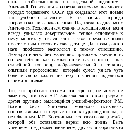
школы слабослышащих как отдельной подсистемы.
Анатолий Георгиевич «разрезал ленточку» во многих
городах тогдашнего СССР, где создавался этот новый
тип учебного заведения. Я не застала периода
«первоначального накопления». Но, когда позднее мы с
Анатолием Георгиевичем ездили в командировки, меня
всегда удивляло доверительное, теплое отношение к
нему многих учителей: они в свое время начинали
вместе с ним пестовать свое детище. Да и сам доктор
наук, профессор располагал к такому отношению.
Демократичный, без малейших признаков звездности,
он вел себя не как важная столичная персона, а как
старейший товарищ, доброжелательный наставник,
опытный профессионал, который сумел узнать чуть
больше своих коллег по цеху и спешит поделиться
своими знаниями.
Тот, кто пробегает глазами эти строчки, не может не
заметить, что имя А.Г. Зикеева часто стоит рядом с
двумя другими: выдающийся ученый-дефектолог Р.М.
Боскис была Учителем молодого психолога,
направлявшим его первые шаги в сурдопедагогике; с
незабвенным К.Г. Коровиным его связывала дружба,
которой оба оставались верны всю жизнь. Быть
учеником и единомышленником, другом и соратником