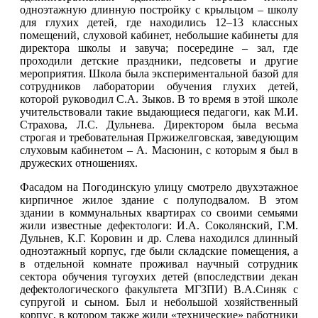
одноэтажную длинную постройку с крыльцом – школу
для глухих детей, где находились 12–13 классных
помещений, слуховой кабинет, небольшие кабинеты для
директора школы и завуча; посередине – зал, где
проходили детские праздники, педсоветы и другие
мероприятия. Школа была экспериментальной базой для
сотрудников лаборатории обучения глухих детей,
которой руководил С.А. Зыков. В то время в этой школе
учительствовали такие выдающиеся педагоги, как М.И.
Страхова, Л.С. Дульнева. Директором была весьма
строгая и требовательная Пржижелговская, заведующим
слуховым кабинетом – А. Масюнин, с которым я был в
дружеских отношениях.
Фасадом на Погодинскую улицу смотрело двухэтажное
кирпичное жилое здание с полуподвалом. В этом
здании в коммунальных квартирах со своими семьями
жили известные дефектологи: И.А. Соколянский, Г.М.
Дульнев, К.Г. Коровин и др. Слева находился длинный
одноэтажный корпус, где были складские помещения, а
в отдельной комнате проживал научный сотрудник
сектора обучения тугоухих детей (впоследствии декан
дефектологического факультета МГЗПИ) В.А.Синяк с
супругой и сыном. Был и небольшой хозяйственный
корпус, в котором также жили «технические» работники