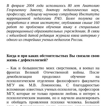
В феврале 2004 года исполнилось 80 лет Анатолию
Георгиевичу Зикееву, доктору педагогических наук,
профессору, ведущему научному сотруднику Института
коррекционной педагогики РАО. Более полу
века он
проработал в этом институте, опубликовав свыше 160
работ по проблемам обучения языку в специальных
(коррекционных) образовательных учреждениях. В связи
с юбилейной датой редакция журнала взяла интервью у
одного из старейших ученых-педагогов России.
Когда и при каких обстоятельствах Вы связали свою
жизнь с дефектологией?
– Как и большинство моих сверстников, я воевал на
фронтах Великой Отечественной войны. После
демобилизации продолжил обучение на
психологическом отделении философского факультета
МГУ им. М.В. Ломоносова. С благодарностью
вспоминаю известных ученых-психологов, профессоров
МГУ, которые не только привили любовь и интерес к
психологическим знаниям, но и научили анализировать
и обобщать проявления психики человека. Большой