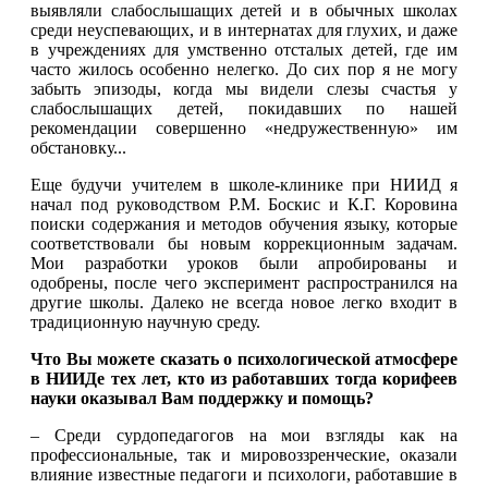
выявляли слабослышащих детей и в обычных школах
среди неуспевающих, и в интернатах для глухих, и даже
в учреждениях для умственно отсталых детей, где им
часто жилось особенно нелегко. До сих пор я не могу
забыть эпизоды, когда мы видели слезы счастья у
слабослышащих детей, покидавших по нашей
рекомендации совершенно «недружественную» им
обстановку...
Еще будучи учителем в школе-клинике при НИИД я
начал под руководством P.M. Боскис и К.Г. Коровина
поиски содержания и методов обучения языку, которые
соответствовали бы новым коррекционным задачам.
Мои разработки уроков были апробированы и
одобрены, после чего эксперимент распространился на
другие школы. Далеко не всегда новое легко входит в
традиционную научную среду.
Что Вы можете сказать о психологической атмосфере
в
НИИДе
тех лет, кто из работавших тогда корифеев
науки оказывал Вам поддержку и помощь?
– Среди сурдопедагогов на мои взгляды как на
профессиональные, так и мировоззренческие, оказали
влияние известные педагоги и психологи, работавшие в