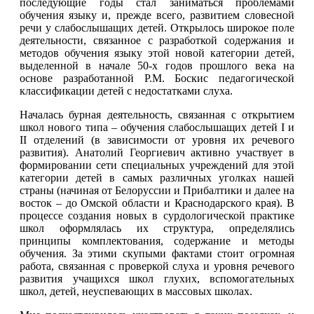
последующие годы стал заниматься проблемами
обучения языку и, прежде всего, развитием словесной
речи у слабослышащих детей. Открылось широкое поле
деятельности, связанное с разработкой содержания и
методов обучения языку этой новой категории детей,
выделенной в начале 50-х годов прошлого века на
основе разработанной Р.М. Боскис педагогической
классификации детей с недостатками слуха.
Началась бурная деятельность, связанная с открытием
школ нового типа – обучения слабослышащих детей I и
II отделений (в зависимости от уровня их речевого
развития). Анатолий Георгиевич активно участвует в
формировании сети специальных учреждений для этой
категории детей в самых различных уголках нашей
страны (начиная от Белоруссии и Прибалтики и далее на
восток – до Омской области и Краснодарского края). В
процессе создания новых в сурдологической практике
школ оформлялась их структура, определялись
принципы комплектования, содержание и методы
обучения. За этими скупыми фактами стоит огромная
работа, связанная с проверкой слуха и уровня речевого
развития учащихся школ глухих, вспомогательных
школ, детей, неуспевающих в массовых школах.