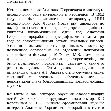
спустя пять лет.
История появления Анатолия Георгиевича в институте
дефектологии была интересной и необычной. В 1952
году он был приглашен в аспирантуру НИИ
дефектологии А.Р. Лурией (тогда зам. директора по
науке), но отказался и попросил разрешения работать
учителем школы-клиники: один год Анатолий
Георгиевич проработал с дисграфиками, а затем три
года со слабослышащими детьми начальных классов.
Этот шаг оказался очень правильным, поскольку
полученное образование на отделении психологии
философского факультета МГУ им. М.В. Ломоносова
давало очень широкое образование, которое необходимо
было практически подкрепить, «связать» с каким-то
реальным делом. Этим делом, определившим
дальнейшую жизнь А.Г. Зикеева, стало служение науке,
связанной с изучением и обучением детей с
недостатками слуха (слабослышащих, позднооглохших,
глухих).
Контакты с зав. сектором обучения слабослышащих
детей Р.М. Боскис и сотрудниками этого сектора К.Г.
Коровиным и В.А. Синяком сформировали научные
интересы Анатолия Георгиевича, который и в те, и в