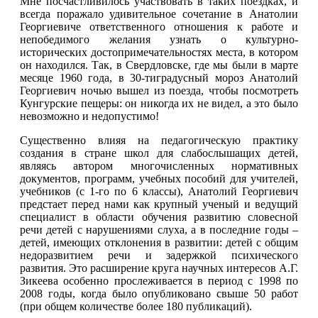
Мне посчастливилось участвовать в таких поездках, и
всегда поражало удивительное сочетание в Анатолии
Георгиевиче ответственного отношения к работе и
непобедимого желания узнать о культурно-
исторических достопримечательностях места, в котором
он находился. Так, в Свердловске, где мы были в марте
месяце 1960 года, в 30-тиградусный мороз Анатолий
Георгиевич ночью вышел из поезда, чтобы посмотреть
Кунгурские пещеры: он никогда их не видел, а это было
невозможно и недопустимо!
Существенно влияя на педагогическую практику
создания в стране школ для слабослышащих детей,
являясь автором многочисленных нормативных
документов, программ, учебных пособий для учителей,
учебников (с 1-го по 6 классы), Анатолий Георгиевич
предстает перед нами как крупный ученый и ведущий
специалист в области обучения развитию словесной
речи детей с нарушениями слуха, а в последние годы –
детей, имеющих отклонения в развитии: детей с общим
недоразвитием речи и задержкой психического
развития. Это расширение круга научных интересов А.Г.
Зикеева особенно прослеживается в период с 1998 по
2008 годы, когда было опубликовано свыше 50 работ
(при общем количестве более 180 публикаций).