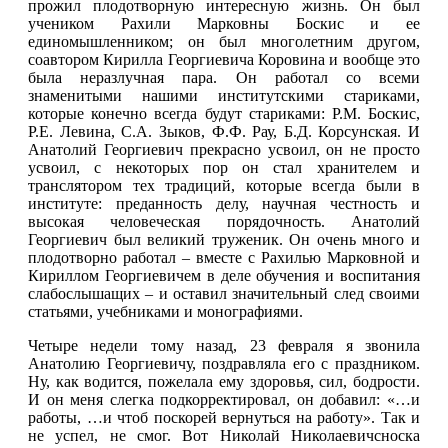
прожил плодотворную интересную жизнь. Он был
учеником Рахили Марковны Боскис и ее
единомышленником; он был многолетним другом,
соавтором Кирилла Георгиевича Коровина и вообще это
была неразлучная пара. Он работал со всеми
знаменитыми нашими институтскими стариками,
которые конечно всегда будут стариками: Р.М. Боскис,
Р.Е. Левина, С.А. Зыков, Ф.Ф. Рау, Б.Д. Корсунская. И
Анатолий Георгиевич прекрасно усвоил, он не просто
усвоил, с некоторых пор он стал хранителем и
транслятором тех традиций, которые всегда были в
институте: преданность делу, научная честность и
высокая человеческая порядочность. Анатолий
Георгиевич был великий труженик. Он очень много и
плодотворно работал ­­­– вместе с Рахилью Марковной и
Кириллом Георгиевичем в деле обучения и воспитания
слабослышащих – и оставил значительный след своими
статьями, учебниками и монографиями.
Четыре недели тому назад, 23 февраля я звонила
Анатолию Георгиевичу, поздравляла его с праздником.
Ну, как водится, пожелала ему здоровья, сил, бодрости.
И он меня слегка подкорректировал, он добавил: «…и
работы, …и чтоб поскорей вернуться на работу». Так и
не успел, не смог. Вот Николай Николаевичсноска