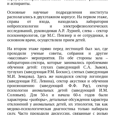
и аспиранты.
Основные научные подразделения института
располагались в двухэтажном корпусе. На первом этаже,
справа от входа, находилась лаборатория
нейропсихологии и электрофизиологических
исследований, руководимая А.Р. Лурией, слева – сектор
психоневрологов, где М.С. Певзнер и ее сотрудники, в
основном врачи, осуществляли прием детей.
На втором этаже прямо перед лестницей был зал, где
проходили ученые советы, собрания и другие
«массовые» мероприятия. По обе стороны зала –
лаборатории-сектора, которые занимались проблемами
обучения детей: глухих (заведующий С.А. Зыков),
тугоухих (заведующая Р.М. Боскис), слепых (заведующая
М.И. Земцова). Здесь же находился сектор логопедии
(заведующая Р.Е. Левина), сектор акустики и обучения
произношению (заведующий Ф.Ф. Рау), сектор
психологии аномальных детей (заведующий И.М.
Соловьев). Для 50-х и начала 60-х годов были
характерны «разборы», детальные обсуждения характера
отклонений у аномальных детей, их этиология, так как
медико-психологическая диагностика только набирала
силу. Часто проходили дискуссии, связанные с ролью