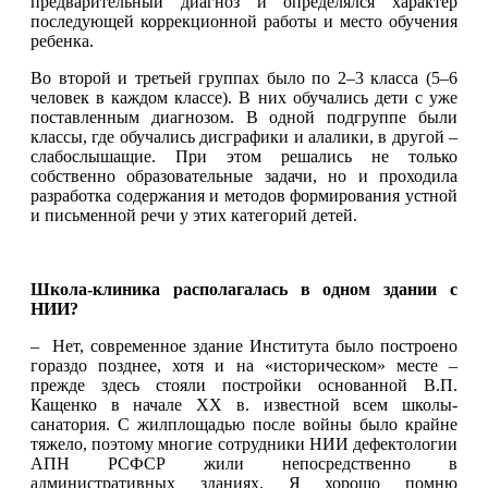
предварительный диагноз и определялся характер
последующей коррекционной работы и место обучения
ребенка.
Во второй и третьей группах было по 2–3 класса (5–6
человек в каждом классе). В них обучались дети с уже
поставленным диагнозом. В одной подгруппе были
классы, где обучались дисграфики и алалики, в другой –
слабослышащие. При этом решались не только
собственно образовательные задачи, но и проходила
разработка содержания и методов формирования устной
и письменной речи у этих категорий детей.
Школа-клиника располагалась в одном здании с
НИИ?
– Нет, современное здание Института было построено
гораздо позднее, хотя и на «историческом» месте –
прежде здесь стояли постройки основанной В.П.
Кащенко в начале XX в. известной всем школы-
санатория. С жилплощадью после войны было крайне
тяжело, поэтому многие сотрудники НИИ дефектологии
АПН РСФСР жили непосредственно в
административных зданиях. Я хорошо помню