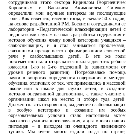
сотрудниками этого сектора Кириллом Георгиевичем
Коровиным и Василием Акимовичем Синяком
определили мои научные интересы на последующие
годы. Как известно, именно тогда, в начале 50-х годов,
на основе разработанной P.M. Боскис и сотрудниками ее
лаборатории «Педагогической классификации детей с
недостатками слуха» началась разработка содержания и
методов обучения языку новой категории учащихся –
слабослышащих, и я стал заниматься проблемами,
связанными прежде всего с формированием словесной
речи у слабослышащих детей. В эти же годы
повсеместно стали открываться школы для этих ребят с
классами 1-го и 2-го отделений (в зависимости от
уровня речевого развития). Потребовалась помощь
науки в вопросах определения содержания и методов
обучения, отличных от тех, что применялись в массовой
школе или в школе для глухих детей, в создании
методов оперативной диагностики, а также участие в
организации школ на местах и отборе туда детей.
Должен сказать откровенно, выделение слабослышащих
в особую категорию и создание им особых
образовательных условий стало настоящим актом
высокого гуманитарного звучания, а для многих наших
питомцев – и выходом из очевидного жизненного
тупика. Мы очень много ездили тогда по стране,