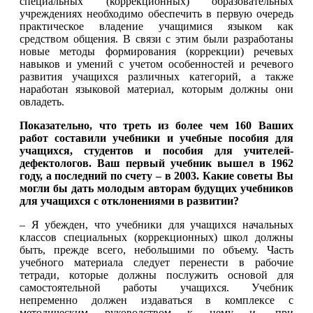
специальных (коррекционных) образовательных
учреждениях необходимо обеспечить в первую очередь
практическое владение учащимися языком как
средством общения. В связи с этим были разработаны
новые методы формирования (коррекции) речевых
навыков и умений с учетом особенностей и речевого
развития учащихся различных категорий, а также
наработан языковой материал, которым должны они
овладеть.
Показательно, что треть из более чем 160 Ваших
работ составили учеб
ники и учебные пособия для
учащихся, студентов и пособия для учителей-
дефектологов. Ваш первый учебник вышел в 1962
году, а последний по счету – в 2003. Какие советы Вы
могли бы дать молодым авторам будущих учебников
для учащихся с отклонениями в развитии?
– Я убежден, что учебники для учащихся начальных
классов специальных (коррекционных) школ должны
быть, прежде всего, небольшими по объему. Часть
учебного материала следует перенести в рабочие
тетради, которые должны послужить основой для
самостоятельной работы учащихся. Учебник
непременно должен издаваться в комплексе с
методическим руководством к нему и, при