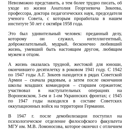
Невозможно представить, а тем более трудно писать, об
уходе из жизни Анатолия Георгиевича Зикеева,
профессора, доктора педагогических наук, председателя
ученого Совета, с которым проработала в нашем
институте 50 лет с октября 1958 года.
Это был удивительный человек: преданный делу,
которому он служил, интеллигентный,
доброжелательный, мудрый, бесконечно любивший
жизнь, умевший быть настоящим другом, любящим
мужем и отцом.
А жизнь оказалась трудной, жестокой для юноши,
окончившего десятилетку в роковом 1941 году. С 1942
по 1947 годы А.Г. Зикеев находится в рядах Советской
Армии – сначала рядовым, а затем после окончания
школы младших командиров – старшим сержантом;
участвовал в наступательных операциях на
Воронежском, 3-ем и 1-ом Украинских фронтах; с 1945
по 1947 годы находился в составе Советских
оккупационных войск на территории Германии.
В 1947 г. после демобилизации поступил на
психологическое отделение философского факультета
МГУ им. М.В. Ломоносова, которое окончил с отличием