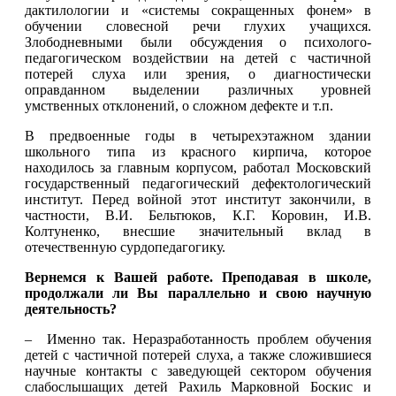
дактилологии и «системы сокращенных фонем» в
обучении словесной речи глухих учащихся.
Злободневными были обсуждения о психолого-
педагогическом воздействии на детей с частичной
потерей слуха или зрения, о диагностически
оправданном выделении различных уровней
умственных отклонений, о сложном дефекте и т.п.
В предвоенные годы в четырехэтажном здании
школьного типа из красного кирпича, которое
находилось за главным корпусом, работал Московский
государственный педагогический дефектологический
институт. Перед войной этот институт закончили, в
частности, В.И. Бельтюков, К.Г. Коровин, И.В.
Колтуненко, внесшие значительный вклад в
отечественную сурдопедагогику.
Вернемся к Вашей работе. Преподавая в школе,
продолжали ли Вы параллельно и свою научную
деятельность?
– Именно так. Неразработанность проблем обучения
детей с частичной потерей слуха, а также сложившиеся
научные контакты с заведующей сектором обучения
слабослышащих детей Рахиль Марковной Боскис и