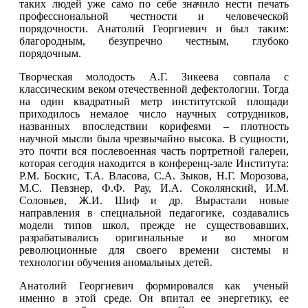
таких людей уже само по себе значило нести печать
профессиональной честности и человеческой
порядочности. Анатолий Георгиевич и был таким:
благородным, безупречно честным, глубоко
порядочным.
Творческая молодость А.Г. Зикеева совпала с
классическим веком отечественной дефектологии. Тогда
на один квадратный метр институтской площади
приходилось немалое число научных сотрудников,
названных впоследствии корифеями – плотность
научной мысли была чрезвычайно высока. В сущности,
это почти вся послевоенная часть портретной галереи,
которая сегодня находится в конференц-зале Института:
Р.М. Боскис, Т.А. Власова, С.А. Зыков, Н.Г. Морозова,
М.С. Певзнер, Ф.Ф. Рау, И.А. Соколянский, И.М.
Соловьев, Ж.И. Шиф и др. Вырастали новые
направления в специальной педагогике, создавались
модели типов школ, прежде не существовавших,
разрабатывались оригинальные и во многом
революционные для своего времени системы и
технологии обучения аномальных детей.
Анатолий Георгиевич формировался как ученый
именно в этой среде. Он впитал ее энергетику, ее