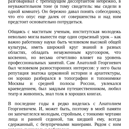
разговаривал с трепещущим диссертантом небрежно, в
неуважительном тоне (я тому свидетель: мы сидели в
одной комнате). Он бережно давал понять собеседнику,
что его опус еще далек от совершенства и над ним
предстоит основательно потрудиться.
Общаясь с маститым ученым, институтская молодежь
невольно могла вынести еще один серьезный урок – как
важно работнику науки быть человеком высокой общей
культуры, иметь широкий круг знаний в разных
областях, обладать незауженным кругозором, что
косвенно, но весьма отчетливо влияет на уровень
профессиональных занятий. Сам Анатолий Георгиевич
был человеком разносторонних интересов: у него была
репутация знатока церковной истории и архитектуры,
он хорошо разбирался в топографии и топонимике
Москвы и средней полосы России, увлекался
краеведением, был заядлым путешественником, любил
театр и живопись, знал толк в хороших книгах.
В последние годы я редко виделась с Анатолием
Георгиевичем. И, может быть, поэтому в моей памяти
он запечатлелся молодым, стройным, с тонкими чертами
лица и ранней сединой, так шедшей ему, всегда
сдержанный, с безупречными манерами. Рядом с ним