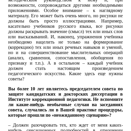
возможности, сопровождаться другими необходимыми
приложениями. Особое внимание – к наглядному
материалу. Его может быть очень много, но рисунки не
должны быть просто иллюстрациями. Например,
касательно учебников русского языка, все рисунки
должны раскрывать значение (смысл) тех или иных слов
или высказываний. И, наконец, упражнения учебника
необходимо нацелить не только на формирование
(коррекцию) тех или иных речевых навыков и умений,
но и на совершенствование мыслительных операций
(анализ, сравнения, сопоставления, обобщения по
признаку и т.п.). А в остальном – каждый учебник
должен стать настоящим произведением
педагогического искусства. Какие здесь еще нужны
советы?
Вы более 10 лет являетесь пр
едседателем совета по
защите кандидатских и докторских диссертации в
Институте коррекционной педагогики. Не вспомните
ли какие-нибудь необычные случаи на заседаниях
совета, случались ли в Вашей практике процедуры,
которые прошли по «неожиданному сценарию»?
– Должен разочаровать тех, кто ждет от меня каких-
нибудь сенсационных подробностей в отношении