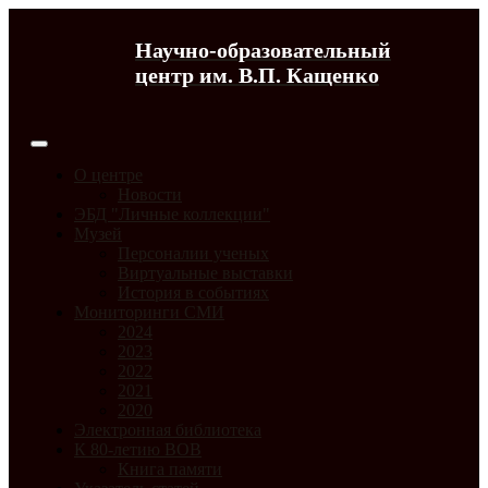
Научно-образовательный
центр им. В.П. Кащенко
О центре
Новости
ЭБД "Личные коллекции"
Музей
Персоналии ученых
Виртуальные выставки
История в событиях
Мониторинги СМИ
2024
2023
2022
2021
2020
Электронная библиотека
К 80-летию ВОВ
Книга памяти