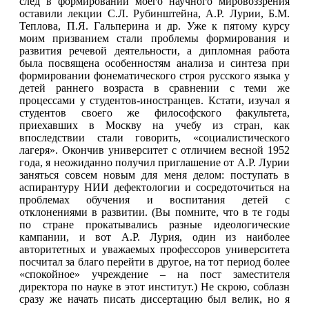
след в формировании моего научного мировоззрения
оставили лекции С.Л. Рубинштейна, А.Р. Лурии, Б.М.
Теплова, П.Я. Гальперина и др. Уже к пятому курсу
моим призванием стали проблемы формирования и
развития речевой деятельности, а дипломная работа
была посвящена особенностям анализа и синтеза при
формировании фонематического строя русского языка у
детей раннего возраста в сравнении с теми же
процессами у студентов-иностранцев. Кстати, изучал я
студентов своего же философского факультета,
приехавших в Москву на учебу из стран, как
впоследствии стали говорить, «социалистического
лагеря». Окончив университет с отличием весной 1952
года, я неожиданно получил приглашение от А.Р. Лурии
заняться совсем новым для меня делом: поступать в
аспирантуру НИИ дефектологии и сосредоточиться на
проблемах обучения и воспитания детей с
отклонениями в развитии. (Вы помните, что в те годы
по стране прокатывались разные идеологические
кампании, и вот А.Р. Лурия, один из наиболее
авторитетных и уважаемых профессоров университета
посчитал за благо перейти в другое, на тот период более
«спокойное» учреждение – на пост заместителя
директора по науке в этот институт.) Не скрою, соблазн
сразу же начать писать диссертацию был велик, но я