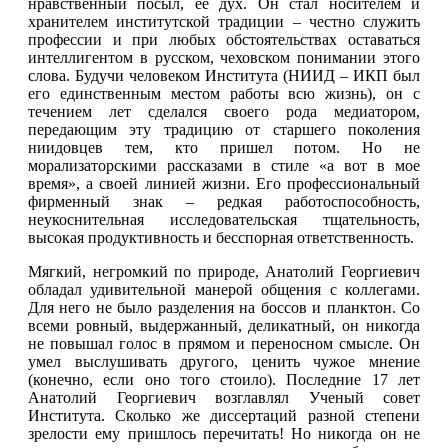
нравственный посыл, ее дух. Он стал носителем и
хранителем институтской традиции – честно служить
профессии и при любых обстоятельствах оставаться
интеллигентом в русском, чеховском понимании этого
слова. Будучи человеком Института (НИИД – ИКП был
его единственным местом работы всю жизнь), он с
течением лет сделался своего рода медиатором,
передающим эту традицию от старшего поколения
ниидовцев тем, кто пришел потом. Но не
морализаторскими рассказами в стиле «а вот в мое
время», а своей линией жизни. Его профессиональный
фирменный знак – редкая работоспособность,
неукоснительная исследовательская тщательность,
высокая продуктивность и бесспорная ответственность.
Мягкий, негромкий по природе, Анатолий Георгиевич
обладал удивительной манерой общения с коллегами.
Для него не было разделения на боссов и планктон. Со
всеми ровный, выдержанный, деликатный, он никогда
не повышал голос в прямом и переносном смысле. Он
умел выслушивать другого, ценить чужое мнение
(конечно, если оно того стоило). Последние 17 лет
Анатолий Георгиевич возглавлял Ученый совет
Института. Сколько же диссертаций разной степени
зрелости ему пришлось перечитать! Но никогда он не