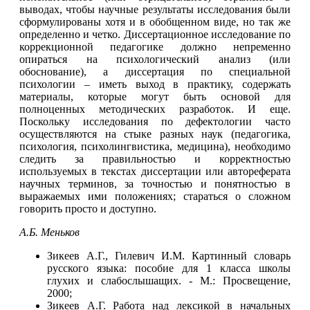
выводах, чтобы научные результаты исследования были
сформулированы хотя и в обобщенном виде, но так же
определенно и четко. Диссертационное исследование по
коррекционной педагогике должно непременно
опираться на психологический анализ (или
обоснование), а диссертация по специальной
психологии – иметь выход в практику, содержать
материалы, которые могут быть основой для
полноценных методических разработок. И еще.
Поскольку исследования по дефектологии часто
осуществляются на стыке разных наук (педагогика,
психология, психолингвистика, медицина), необходимо
следить за правильностью и корректностью
используемых в текстах диссертации или автореферата
научных терминов, за точностью и понятностью в
выражаемых ими положениях; стараться о сложном
говорить просто и доступно.
А.Б.
Меньков
Зикеев А.Г., Гилевич И.М. Картинный словарь
русского языка: пособие для 1 класса школы
глухих и слабослышащих. - М.: Просвещение,
2000;
Зикеев А.Г. Работа над лексикой в начальных