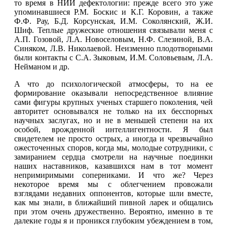
то время в НИИ дефектологии: прежде всего это уже
упоминавшиеся P.M. Боскис и К.Г. Коровин, а также
Ф.Ф. Рау, Б.Д. Корсунская, И.М. Соколянский, Ж.И.
Шиф. Теплые дружеские отношения связывали меня с
А.П. Гозовой, Л.А. Новоселовым, Н.Ф. Слезиной, В.А.
Синяком, Л.В. Николаевой. Неизменно плодотворными
были контакты с С.А. Зыковым, И.М. Соловьевым, Л.А.
Нейманом и др.
А что до психологической атмосферы, то на ее
формирование оказывали непосредственное влияние
сами фигуры крупных ученых старшего поколения, чей
авторитет основывался не только на их бесспорных
научных заслугах, но и не в меньшей степени на их
особой, врожденной интеллигентности. Я был
свидетелем не просто острых, а иногда и чрезвычайно
ожесточенных споров, когда мы, молодые сотрудники, с
замиранием сердца смотрели на научные поединки
наших наставников, казавшихся нам в тот момент
непримиримыми соперниками. И что же? Через
некоторое время мы с облегчением провожали
взглядами недавних оппонентов, которые шли вместе,
как мы знали, в ближайший пивной ларек и общались
при этом очень дружественно. Вероятно, именно в те
далекие годы я и проникся глубоким убеждением в том,