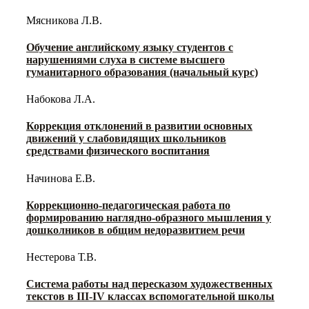
Мясникова Л.В.
Обучение английскому языку студентов с
нарушениями слуха в системе высшего
гуманитарного образования (начальный курс)
Набокова Л.А.
Коррекция отклонений в развитии основных
движений у слабовидящих школьников
средствами физического воспитания
Начинова Е.В.
Коррекционно-педагогическая работа по
формированию наглядно-образного мышления у
дошколников в общим недоразвитием речи
Нестерова Т.В.
Система работы над пересказом художественных
текстов в III-IV классах вспомогательной школы