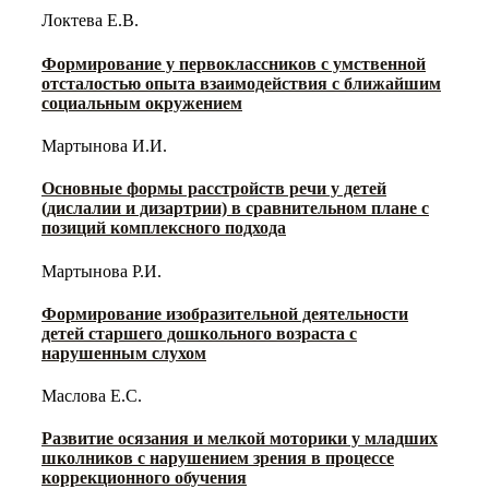
Локтева Е.В.
Формирование у первоклассников с умственной
отсталостью опыта взаимодействия с ближайшим
социальным окружением
Мартынова И.И.
Основные формы расстройств речи у детей
(дислалии и дизартрии) в сравнительном плане с
позиций комплексного подхода
Мартынова Р.И.
Формирование изобразительной деятельности
детей старшего дошкольного возраста с
нарушенным слухом
Маслова Е.С.
Развитие осязания и мелкой моторики у младших
школников с нарушением зрения в процессе
коррекционного обучения