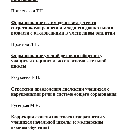
Прилепская Т.Н.
Формирование взаимодействия детей со
сверстниками раннего и младшего дошкольного
возраста с отклонениями в умственном развитии
Пронина Л.В.
Формирование умений делового общения у
учащихся старших классов вспомогательной
школы
Разуваева Е.И.
Стратегия преодоления дислексии учащихся с
нарушениями речи в системе общего образования
Русецкая М.Н.
Коррекция фонематического недоразвития у
учащихся начальной школы (с молдавским
языком обучения)