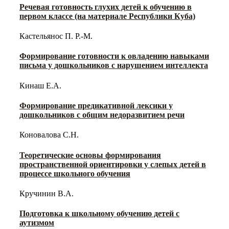
Речевая готовность глухих детей к обучению в
первом классе (на материале Республики Куба)
Кастельянос П. Р.-М.
Формирование готовности к овладению навыками
письма у дошкольников с нарушением интеллекта
Кинаш Е.А.
Формирование предикативной лексики у
дошкольников с общим недоразвитием речи
Коновалова С.Н.
Теоретические основы формирования
пространственной ориентировки у слепых детей в
процессе школьного обучения
Кручинин В.А.
Подготовка к школьному обучению детей с
аутизмом