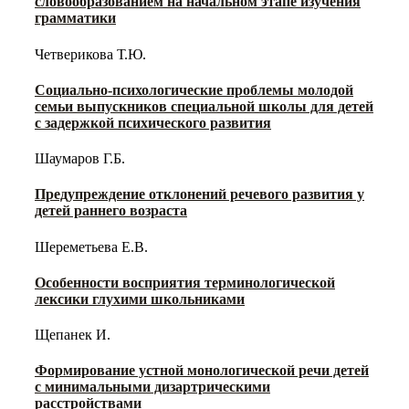
словообразованием на начальном этапе изучения
грамматики
Четверикова Т.Ю.
Социально-психологические проблемы молодой
семьи выпускников специальной школы для детей
с задержкой психического развития
Шаумаров Г.Б.
Предупреждение отклонений речевого развития у
детей раннего возраста
Шереметьева Е.В.
Особенности восприятия терминологической
лексики глухими школьниками
Щепанек И.
Формирование устной монологической речи детей
с минимальными дизартрическими
расстройствами