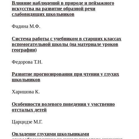
Влияние наблюдений в природе и пейзажного
искусства на развитие образной речи
слабовидящих школьников
Фадина М.Ф.
Система работы с учебником в старших классах
вспомогательной школы (на материале уроков
географии)
Федорова Т.Н.
Развитие прогнозирования при чтении у глухих
школьников
Харишова К.
Особенности волевого поведения у умственно
отсталых детей
Царцидзе М.Г.
Овладение глухими школьниками