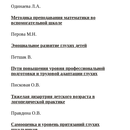
Одинаева Л.А.
Методика преподавания математики во
вспомогательной школе
Перова М.Н.
Эмоциальное развитие глухих детей
Петшак В.
Пути повышения уровня профессиональной
подготовки и трудовой адаптации глухих
Писковая О.В.
Тяжелая дизартрия детского возраста в
логопедической практике
Правдина О.В.
Самооценка и уровень притязаний глухих
школьников