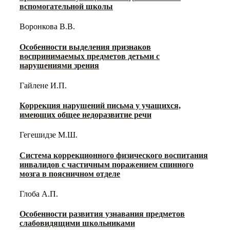
вспомогательной школы
Воронкова В.В.
Особенности выделения признаков
воспринимаемых предметов детьми с
нарушениями зрения
Гайлене И.П.
Коррекция нарушений письма у учащихся,
имеющих общее недоразвитие речи
Гегешидзе М.Ш.
Система коррекционного физического воспитания
инвалидов с частичным поражением спинного
мозга в поясничном отделе
Глоба А.П.
Особенности развития узнавания предметов
слабовидящими школьниками