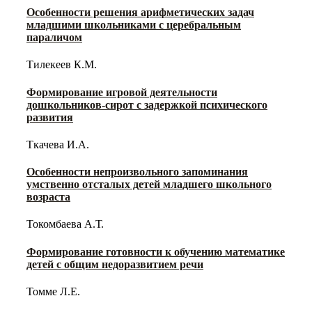
Особенности решения арифметических задач
младшими школьниками с церебральным
параличом
Тилекеев К.М.
Формирование игровой деятельности
дошкольников-сирот с задержкой психического
развития
Ткачева И.А.
Особенности непроизвольного запоминания
умственно отсталых детей младшего школьного
возраста
Токомбаева А.Т.
Формирование готовности к обучению математике
детей с общим недоразвитием речи
Томме Л.Е.