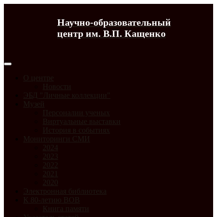
Научно-образовательный
центр им. В.П. Кащенко
О центре
Новости
ЭБД "Личные коллекции"
Музей
Персоналии ученых
Виртуальные выставки
История в событиях
Мониторинги СМИ
2024
2023
2022
2021
2020
Электронная библиотека
К 80-летию ВОВ
Книга памяти