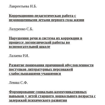
Лаврентьева Н.Б.
Коррекционно-педагогическая работа с
недоношенными детьми первого года жизни
Лазуренко С.Б.
Нарушения речи и система их коррекции в
процессе логопедической работы во
вспомогательной школе
Лалаева Р.И.
Развитие понимания причинной обусловленности
поступков литературных персонажей
слабослышащими учащимися
Левяш С.Ф.
Формирование социально-коммуникативных
навыков у детей старшего дошкольного возраста с
задержкой психического развития