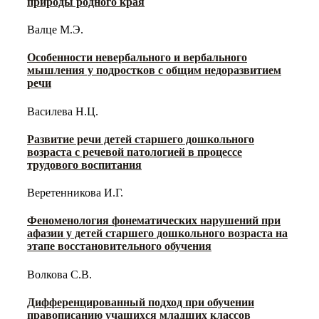
природы родного края
Валце М.Э.
Особенности невербального и вербального
мышления у подростков с общим недоразвитием
речи
Василева Н.Ц.
Развитие речи детей старшего дошкольного
возраста с речевой патологией в процессе
трудового воспитания
Веретенникова И.Г.
Феноменология фонематических нарушений при
афазии у детей старшего дошкольного возраста на
этапе восстановительного обучения
Волкова С.В.
Дифференцированный подход при обучении
правописанию учащихся младших классов